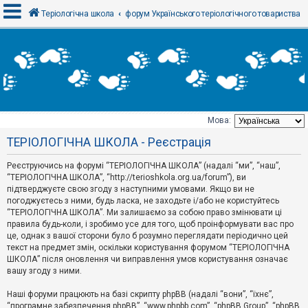
Теріологічна школа
форум Українського теріологічного товариства
В
х
і
д
Мова:
Т
ТЕРІОЛОГІЧНА ШКОЛА - Реєстрація
е
м
и
Реєструючись на форумі “ТЕРІОЛОГІЧНА ШКОЛА” (надалі “ми”, “наш”,
б
“ТЕРІОЛОГІЧНА ШКОЛА”, “http://terioshkola.org.ua/forum”), ви
е
підтверджуєте свою згоду з наступними умовами. Якщо ви не
з
погоджуєтесь з ними, будь ласка, не заходьте і/або не користуйтесь
в
і
“ТЕРІОЛОГІЧНА ШКОЛА”. Ми залишаємо за собою право змінювати ці
д
правила будь-коли, і зробимо усе для того, щоб проінформувати вас про
п
це, однак з вашої сторони було б розумно переглядати періодично цей
о
текст на предмет змін, оскільки користування форумом “ТЕРІОЛОГІЧНА
в
ШКОЛА” після оновлення чи виправлення умов користування означає
і
д
вашу згоду з ними.
е
й
Наші форуми працюють на базі скрипту phpBB (надалі “вони”, “їхнє”,
“програмне забезпечення phpBB”, “www.phpbb.com”, “phpBB Group”, “phpBB