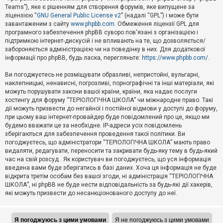
Teams”), яке є рішенням для створення форумів, яке випущене за
А
ліцензією “
GNU General Public License v2
” (надалі “GPL”) і може бути
к
завантаженим з сайту
www.phpbb.com
. Обмеження ліцензії GPL для
т
програмного забезпечення phpBB суворо пов'язані з організацією і
и
підтримкою інтернет-дискусій і не впливають на те, що дозволяється/
в
н
забороняється адміністрацією чи на поведінку в них. Для додаткової
і
інформації про phpBB, будь ласка, перегляньте:
https://www.phpbb.com/
.
т
е
Ви погоджуєтесь не розміщувати образливі, непристойні, вульгарні,
м
наклепницькі, ненависні, погрозливі, порнографічні та інші матеріали, які
и
можуть порушувати закони вашої країни, країни, яка надає послуги
хостингу для форуму “ТЕРІОЛОГІЧНА ШКОЛА” чи міжнародне право. Такі
дії можуть призвести до негайної і постійної відмови у доступі до форуму,
П
при цьому ваш інтернет-провайдер буде повідомлений про це, якщо ми
о
ш
будемо вважати це за необхідне. IP-адреси усіх повідомлень
у
зберігаються для забезпечення проведення такої політики. Ви
к
погоджуєтесь, що адміністратори “ТЕРІОЛОГІЧНА ШКОЛА” мають право
видаляти, редагувати, переносити та закривати будь-яку тему в будь-який
час на свій розсуд . Як користувач ви погоджуєтесь, що уся інформація
Д
введена вами буде зберігатись в базі даних. Хоча ця інформація не буде
о
відкрита третім особам без вашої згоди, ні адміністрація “ТЕРІОЛОГІЧНА
п
ШКОЛА”, ні phpBB не буде нести відповідальність за будь-які дії хакерів,
о
які можуть призвести до несанкціонованого доступу до неї.
м
о
г
а