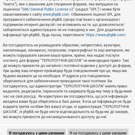
Teams”), яке є рішенням для створення форумів, яке випущене за
А
ліцензією “
GNU General Public License v2
” (надалі “GPL”) і може бути
к
завантаженим з сайту
www.phpbb.com
. Обмеження ліцензії GPL для
т
програмного забезпечення phpBB суворо пов'язані з організацією і
и
підтримкою інтернет-дискусій і не впливають на те, що дозволяється/
в
н
забороняється адміністрацією чи на поведінку в них. Для додаткової
і
інформації про phpBB, будь ласка, перегляньте:
https://www.phpbb.com/
.
т
е
Ви погоджуєтесь не розміщувати образливі, непристойні, вульгарні,
м
наклепницькі, ненависні, погрозливі, порнографічні та інші матеріали, які
и
можуть порушувати закони вашої країни, країни, яка надає послуги
хостингу для форуму “ТЕРІОЛОГІЧНА ШКОЛА” чи міжнародне право. Такі
дії можуть призвести до негайної і постійної відмови у доступі до форуму,
П
при цьому ваш інтернет-провайдер буде повідомлений про це, якщо ми
о
ш
будемо вважати це за необхідне. IP-адреси усіх повідомлень
у
зберігаються для забезпечення проведення такої політики. Ви
к
погоджуєтесь, що адміністратори “ТЕРІОЛОГІЧНА ШКОЛА” мають право
видаляти, редагувати, переносити та закривати будь-яку тему в будь-який
час на свій розсуд . Як користувач ви погоджуєтесь, що уся інформація
Д
введена вами буде зберігатись в базі даних. Хоча ця інформація не буде
о
відкрита третім особам без вашої згоди, ні адміністрація “ТЕРІОЛОГІЧНА
п
ШКОЛА”, ні phpBB не буде нести відповідальність за будь-які дії хакерів,
о
які можуть призвести до несанкціонованого доступу до неї.
м
о
г
а