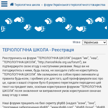
Теріологічна школа
форум Українського теріологічного товариства
В
х
і
д
Мова:
Т
ТЕРІОЛОГІЧНА ШКОЛА - Реєстрація
е
м
и
Реєструючись на форумі “ТЕРІОЛОГІЧНА ШКОЛА” (надалі “ми”, “наш”,
б
“ТЕРІОЛОГІЧНА ШКОЛА”, “http://terioshkola.org.ua/forum”), ви
е
підтверджуєте свою згоду з наступними умовами. Якщо ви не
з
погоджуєтесь з ними, будь ласка, не заходьте і/або не користуйтесь
в
і
“ТЕРІОЛОГІЧНА ШКОЛА”. Ми залишаємо за собою право змінювати ці
д
правила будь-коли, і зробимо усе для того, щоб проінформувати вас про
п
це, однак з вашої сторони було б розумно переглядати періодично цей
о
текст на предмет змін, оскільки користування форумом “ТЕРІОЛОГІЧНА
в
ШКОЛА” після оновлення чи виправлення умов користування означає
і
д
вашу згоду з ними.
е
й
Наші форуми працюють на базі скрипту phpBB (надалі “вони”, “їхнє”,
“програмне забезпечення phpBB”, “www.phpbb.com”, “phpBB Group”, “phpBB