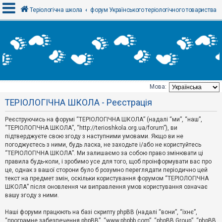
Теріологічна школа
форум Українського теріологічного товариства
В
х
і
д
Мова:
Т
ТЕРІОЛОГІЧНА ШКОЛА - Реєстрація
е
м
и
Реєструючись на форумі “ТЕРІОЛОГІЧНА ШКОЛА” (надалі “ми”, “наш”,
б
“ТЕРІОЛОГІЧНА ШКОЛА”, “http://terioshkola.org.ua/forum”), ви
е
підтверджуєте свою згоду з наступними умовами. Якщо ви не
з
погоджуєтесь з ними, будь ласка, не заходьте і/або не користуйтесь
в
і
“ТЕРІОЛОГІЧНА ШКОЛА”. Ми залишаємо за собою право змінювати ці
д
правила будь-коли, і зробимо усе для того, щоб проінформувати вас про
п
це, однак з вашої сторони було б розумно переглядати періодично цей
о
текст на предмет змін, оскільки користування форумом “ТЕРІОЛОГІЧНА
в
ШКОЛА” після оновлення чи виправлення умов користування означає
і
д
вашу згоду з ними.
е
й
Наші форуми працюють на базі скрипту phpBB (надалі “вони”, “їхнє”,
“програмне забезпечення phpBB”, “www.phpbb.com”, “phpBB Group”, “phpBB