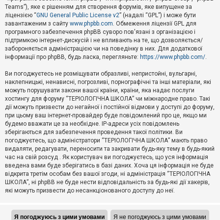
Teams”), яке є рішенням для створення форумів, яке випущене за
А
ліцензією “
GNU General Public License v2
” (надалі “GPL”) і може бути
к
завантаженим з сайту
www.phpbb.com
. Обмеження ліцензії GPL для
т
програмного забезпечення phpBB суворо пов'язані з організацією і
и
підтримкою інтернет-дискусій і не впливають на те, що дозволяється/
в
н
забороняється адміністрацією чи на поведінку в них. Для додаткової
і
інформації про phpBB, будь ласка, перегляньте:
https://www.phpbb.com/
.
т
е
Ви погоджуєтесь не розміщувати образливі, непристойні, вульгарні,
м
наклепницькі, ненависні, погрозливі, порнографічні та інші матеріали, які
и
можуть порушувати закони вашої країни, країни, яка надає послуги
хостингу для форуму “ТЕРІОЛОГІЧНА ШКОЛА” чи міжнародне право. Такі
дії можуть призвести до негайної і постійної відмови у доступі до форуму,
П
при цьому ваш інтернет-провайдер буде повідомлений про це, якщо ми
о
ш
будемо вважати це за необхідне. IP-адреси усіх повідомлень
у
зберігаються для забезпечення проведення такої політики. Ви
к
погоджуєтесь, що адміністратори “ТЕРІОЛОГІЧНА ШКОЛА” мають право
видаляти, редагувати, переносити та закривати будь-яку тему в будь-який
час на свій розсуд . Як користувач ви погоджуєтесь, що уся інформація
Д
введена вами буде зберігатись в базі даних. Хоча ця інформація не буде
о
відкрита третім особам без вашої згоди, ні адміністрація “ТЕРІОЛОГІЧНА
п
ШКОЛА”, ні phpBB не буде нести відповідальність за будь-які дії хакерів,
о
які можуть призвести до несанкціонованого доступу до неї.
м
о
г
а