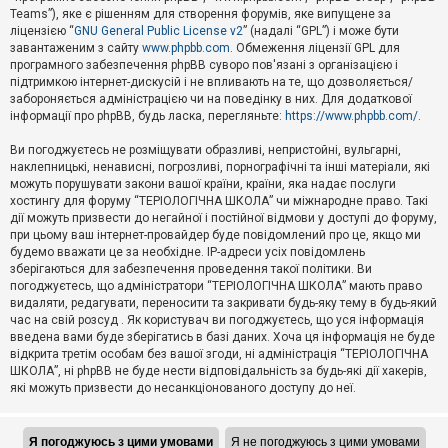
Teams”), яке є рішенням для створення форумів, яке випущене за
А
ліцензією “
GNU General Public License v2
” (надалі “GPL”) і може бути
к
завантаженим з сайту
www.phpbb.com
. Обмеження ліцензії GPL для
т
програмного забезпечення phpBB суворо пов'язані з організацією і
и
підтримкою інтернет-дискусій і не впливають на те, що дозволяється/
в
н
забороняється адміністрацією чи на поведінку в них. Для додаткової
і
інформації про phpBB, будь ласка, перегляньте:
https://www.phpbb.com/
.
т
е
Ви погоджуєтесь не розміщувати образливі, непристойні, вульгарні,
м
наклепницькі, ненависні, погрозливі, порнографічні та інші матеріали, які
и
можуть порушувати закони вашої країни, країни, яка надає послуги
хостингу для форуму “ТЕРІОЛОГІЧНА ШКОЛА” чи міжнародне право. Такі
дії можуть призвести до негайної і постійної відмови у доступі до форуму,
П
при цьому ваш інтернет-провайдер буде повідомлений про це, якщо ми
о
ш
будемо вважати це за необхідне. IP-адреси усіх повідомлень
у
зберігаються для забезпечення проведення такої політики. Ви
к
погоджуєтесь, що адміністратори “ТЕРІОЛОГІЧНА ШКОЛА” мають право
видаляти, редагувати, переносити та закривати будь-яку тему в будь-який
час на свій розсуд . Як користувач ви погоджуєтесь, що уся інформація
Д
введена вами буде зберігатись в базі даних. Хоча ця інформація не буде
о
відкрита третім особам без вашої згоди, ні адміністрація “ТЕРІОЛОГІЧНА
п
ШКОЛА”, ні phpBB не буде нести відповідальність за будь-які дії хакерів,
о
які можуть призвести до несанкціонованого доступу до неї.
м
о
г
а