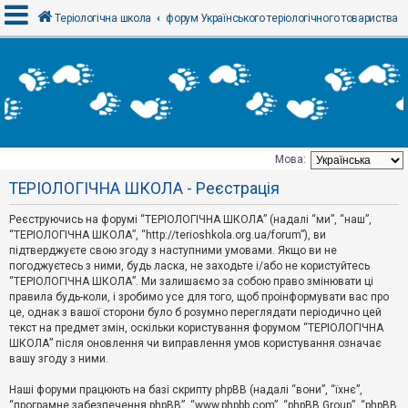
Теріологічна школа
форум Українського теріологічного товариства
В
х
і
д
Мова:
Т
ТЕРІОЛОГІЧНА ШКОЛА - Реєстрація
е
м
и
Реєструючись на форумі “ТЕРІОЛОГІЧНА ШКОЛА” (надалі “ми”, “наш”,
б
“ТЕРІОЛОГІЧНА ШКОЛА”, “http://terioshkola.org.ua/forum”), ви
е
підтверджуєте свою згоду з наступними умовами. Якщо ви не
з
погоджуєтесь з ними, будь ласка, не заходьте і/або не користуйтесь
в
і
“ТЕРІОЛОГІЧНА ШКОЛА”. Ми залишаємо за собою право змінювати ці
д
правила будь-коли, і зробимо усе для того, щоб проінформувати вас про
п
це, однак з вашої сторони було б розумно переглядати періодично цей
о
текст на предмет змін, оскільки користування форумом “ТЕРІОЛОГІЧНА
в
ШКОЛА” після оновлення чи виправлення умов користування означає
і
д
вашу згоду з ними.
е
й
Наші форуми працюють на базі скрипту phpBB (надалі “вони”, “їхнє”,
“програмне забезпечення phpBB”, “www.phpbb.com”, “phpBB Group”, “phpBB