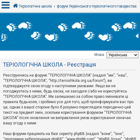
Теріологічна школа
форум Українського теріологічного товариства
В
х
і
д
Мова:
Т
ТЕРІОЛОГІЧНА ШКОЛА - Реєстрація
е
м
и
Реєструючись на форумі “ТЕРІОЛОГІЧНА ШКОЛА” (надалі “ми”, “наш”,
б
“ТЕРІОЛОГІЧНА ШКОЛА”, “http://terioshkola.org.ua/forum”), ви
е
підтверджуєте свою згоду з наступними умовами. Якщо ви не
з
погоджуєтесь з ними, будь ласка, не заходьте і/або не користуйтесь
в
і
“ТЕРІОЛОГІЧНА ШКОЛА”. Ми залишаємо за собою право змінювати ці
д
правила будь-коли, і зробимо усе для того, щоб проінформувати вас про
п
це, однак з вашої сторони було б розумно переглядати періодично цей
о
текст на предмет змін, оскільки користування форумом “ТЕРІОЛОГІЧНА
в
ШКОЛА” після оновлення чи виправлення умов користування означає
і
д
вашу згоду з ними.
е
й
Наші форуми працюють на базі скрипту phpBB (надалі “вони”, “їхнє”,
“програмне забезпечення phpBB”, “www.phpbb.com”, “phpBB Group”, “phpBB