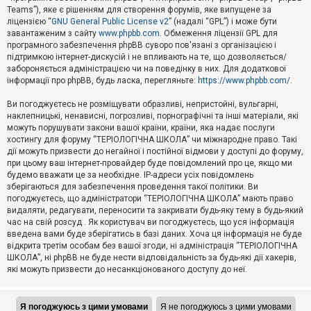
Teams”), яке є рішенням для створення форумів, яке випущене за
А
ліцензією “
GNU General Public License v2
” (надалі “GPL”) і може бути
к
завантаженим з сайту
www.phpbb.com
. Обмеження ліцензії GPL для
т
програмного забезпечення phpBB суворо пов'язані з організацією і
и
підтримкою інтернет-дискусій і не впливають на те, що дозволяється/
в
н
забороняється адміністрацією чи на поведінку в них. Для додаткової
і
інформації про phpBB, будь ласка, перегляньте:
https://www.phpbb.com/
.
т
е
Ви погоджуєтесь не розміщувати образливі, непристойні, вульгарні,
м
наклепницькі, ненависні, погрозливі, порнографічні та інші матеріали, які
и
можуть порушувати закони вашої країни, країни, яка надає послуги
хостингу для форуму “ТЕРІОЛОГІЧНА ШКОЛА” чи міжнародне право. Такі
дії можуть призвести до негайної і постійної відмови у доступі до форуму,
П
при цьому ваш інтернет-провайдер буде повідомлений про це, якщо ми
о
ш
будемо вважати це за необхідне. IP-адреси усіх повідомлень
у
зберігаються для забезпечення проведення такої політики. Ви
к
погоджуєтесь, що адміністратори “ТЕРІОЛОГІЧНА ШКОЛА” мають право
видаляти, редагувати, переносити та закривати будь-яку тему в будь-який
час на свій розсуд . Як користувач ви погоджуєтесь, що уся інформація
Д
введена вами буде зберігатись в базі даних. Хоча ця інформація не буде
о
відкрита третім особам без вашої згоди, ні адміністрація “ТЕРІОЛОГІЧНА
п
ШКОЛА”, ні phpBB не буде нести відповідальність за будь-які дії хакерів,
о
які можуть призвести до несанкціонованого доступу до неї.
м
о
г
а