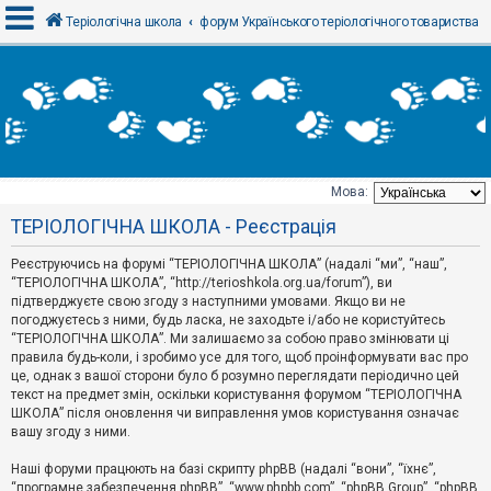
Теріологічна школа
форум Українського теріологічного товариства
В
х
і
д
Мова:
Т
ТЕРІОЛОГІЧНА ШКОЛА - Реєстрація
е
м
и
Реєструючись на форумі “ТЕРІОЛОГІЧНА ШКОЛА” (надалі “ми”, “наш”,
б
“ТЕРІОЛОГІЧНА ШКОЛА”, “http://terioshkola.org.ua/forum”), ви
е
підтверджуєте свою згоду з наступними умовами. Якщо ви не
з
погоджуєтесь з ними, будь ласка, не заходьте і/або не користуйтесь
в
і
“ТЕРІОЛОГІЧНА ШКОЛА”. Ми залишаємо за собою право змінювати ці
д
правила будь-коли, і зробимо усе для того, щоб проінформувати вас про
п
це, однак з вашої сторони було б розумно переглядати періодично цей
о
текст на предмет змін, оскільки користування форумом “ТЕРІОЛОГІЧНА
в
ШКОЛА” після оновлення чи виправлення умов користування означає
і
д
вашу згоду з ними.
е
й
Наші форуми працюють на базі скрипту phpBB (надалі “вони”, “їхнє”,
“програмне забезпечення phpBB”, “www.phpbb.com”, “phpBB Group”, “phpBB