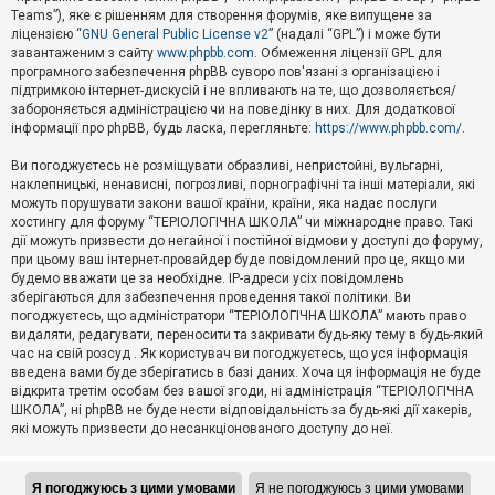
Teams”), яке є рішенням для створення форумів, яке випущене за
А
ліцензією “
GNU General Public License v2
” (надалі “GPL”) і може бути
к
завантаженим з сайту
www.phpbb.com
. Обмеження ліцензії GPL для
т
програмного забезпечення phpBB суворо пов'язані з організацією і
и
підтримкою інтернет-дискусій і не впливають на те, що дозволяється/
в
н
забороняється адміністрацією чи на поведінку в них. Для додаткової
і
інформації про phpBB, будь ласка, перегляньте:
https://www.phpbb.com/
.
т
е
Ви погоджуєтесь не розміщувати образливі, непристойні, вульгарні,
м
наклепницькі, ненависні, погрозливі, порнографічні та інші матеріали, які
и
можуть порушувати закони вашої країни, країни, яка надає послуги
хостингу для форуму “ТЕРІОЛОГІЧНА ШКОЛА” чи міжнародне право. Такі
дії можуть призвести до негайної і постійної відмови у доступі до форуму,
П
при цьому ваш інтернет-провайдер буде повідомлений про це, якщо ми
о
ш
будемо вважати це за необхідне. IP-адреси усіх повідомлень
у
зберігаються для забезпечення проведення такої політики. Ви
к
погоджуєтесь, що адміністратори “ТЕРІОЛОГІЧНА ШКОЛА” мають право
видаляти, редагувати, переносити та закривати будь-яку тему в будь-який
час на свій розсуд . Як користувач ви погоджуєтесь, що уся інформація
Д
введена вами буде зберігатись в базі даних. Хоча ця інформація не буде
о
відкрита третім особам без вашої згоди, ні адміністрація “ТЕРІОЛОГІЧНА
п
ШКОЛА”, ні phpBB не буде нести відповідальність за будь-які дії хакерів,
о
які можуть призвести до несанкціонованого доступу до неї.
м
о
г
а