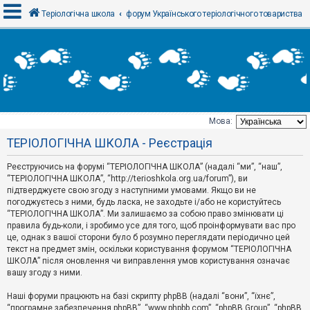
Теріологічна школа
форум Українського теріологічного товариства
В
х
і
д
Мова:
Т
ТЕРІОЛОГІЧНА ШКОЛА - Реєстрація
е
м
и
Реєструючись на форумі “ТЕРІОЛОГІЧНА ШКОЛА” (надалі “ми”, “наш”,
б
“ТЕРІОЛОГІЧНА ШКОЛА”, “http://terioshkola.org.ua/forum”), ви
е
підтверджуєте свою згоду з наступними умовами. Якщо ви не
з
погоджуєтесь з ними, будь ласка, не заходьте і/або не користуйтесь
в
і
“ТЕРІОЛОГІЧНА ШКОЛА”. Ми залишаємо за собою право змінювати ці
д
правила будь-коли, і зробимо усе для того, щоб проінформувати вас про
п
це, однак з вашої сторони було б розумно переглядати періодично цей
о
текст на предмет змін, оскільки користування форумом “ТЕРІОЛОГІЧНА
в
ШКОЛА” після оновлення чи виправлення умов користування означає
і
д
вашу згоду з ними.
е
й
Наші форуми працюють на базі скрипту phpBB (надалі “вони”, “їхнє”,
“програмне забезпечення phpBB”, “www.phpbb.com”, “phpBB Group”, “phpBB