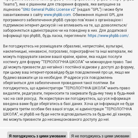
Teams”), яке є рішенням для створення форумів, яке випущене за
А
ліцензією “
GNU General Public License v2
” (надалі “GPL”) і може бути
к
завантаженим з сайту
www.phpbb.com
. Обмеження ліцензії GPL для
т
програмного забезпечення phpBB суворо пов'язані з організацією і
и
підтримкою інтернет-дискусій і не впливають на те, що дозволяється/
в
н
забороняється адміністрацією чи на поведінку в них. Для додаткової
і
інформації про phpBB, будь ласка, перегляньте:
https://www.phpbb.com/
.
т
е
Ви погоджуєтесь не розміщувати образливі, непристойні, вульгарні,
м
наклепницькі, ненависні, погрозливі, порнографічні та інші матеріали, які
и
можуть порушувати закони вашої країни, країни, яка надає послуги
хостингу для форуму “ТЕРІОЛОГІЧНА ШКОЛА” чи міжнародне право. Такі
дії можуть призвести до негайної і постійної відмови у доступі до форуму,
П
при цьому ваш інтернет-провайдер буде повідомлений про це, якщо ми
о
ш
будемо вважати це за необхідне. IP-адреси усіх повідомлень
у
зберігаються для забезпечення проведення такої політики. Ви
к
погоджуєтесь, що адміністратори “ТЕРІОЛОГІЧНА ШКОЛА” мають право
видаляти, редагувати, переносити та закривати будь-яку тему в будь-який
час на свій розсуд . Як користувач ви погоджуєтесь, що уся інформація
Д
введена вами буде зберігатись в базі даних. Хоча ця інформація не буде
о
відкрита третім особам без вашої згоди, ні адміністрація “ТЕРІОЛОГІЧНА
п
ШКОЛА”, ні phpBB не буде нести відповідальність за будь-які дії хакерів,
о
які можуть призвести до несанкціонованого доступу до неї.
м
о
г
а