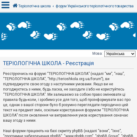
Теріологічна школа
форум Українського теріологічного товариства
В
х
і
д
Мова:
Т
ТЕРІОЛОГІЧНА ШКОЛА - Реєстрація
е
м
и
Реєструючись на форумі “ТЕРІОЛОГІЧНА ШКОЛА” (надалі “ми”, “наш”,
б
“ТЕРІОЛОГІЧНА ШКОЛА”, “http://terioshkola.org.ua/forum”), ви
е
підтверджуєте свою згоду з наступними умовами. Якщо ви не
з
погоджуєтесь з ними, будь ласка, не заходьте і/або не користуйтесь
в
і
“ТЕРІОЛОГІЧНА ШКОЛА”. Ми залишаємо за собою право змінювати ці
д
правила будь-коли, і зробимо усе для того, щоб проінформувати вас про
п
це, однак з вашої сторони було б розумно переглядати періодично цей
о
текст на предмет змін, оскільки користування форумом “ТЕРІОЛОГІЧНА
в
ШКОЛА” після оновлення чи виправлення умов користування означає
і
д
вашу згоду з ними.
е
й
Наші форуми працюють на базі скрипту phpBB (надалі “вони”, “їхнє”,
“програмне забезпечення phpBB”, “www.phpbb.com”, “phpBB Group”, “phpBB