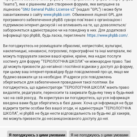
Teams”), яке є рішенням для створення форумів, яке випущене за
А
ліцензією “
GNU General Public License v2
” (надалі “GPL”) і може бути
к
завантаженим з сайту
www.phpbb.com
. Обмеження ліцензії GPL для
т
програмного забезпечення phpBB суворо пов'язані з організацією і
и
підтримкою інтернет-дискусій і не впливають на те, що дозволяється/
в
н
забороняється адміністрацією чи на поведінку в них. Для додаткової
і
інформації про phpBB, будь ласка, перегляньте:
https://www.phpbb.com/
.
т
е
Ви погоджуєтесь не розміщувати образливі, непристойні, вульгарні,
м
наклепницькі, ненависні, погрозливі, порнографічні та інші матеріали, які
и
можуть порушувати закони вашої країни, країни, яка надає послуги
хостингу для форуму “ТЕРІОЛОГІЧНА ШКОЛА” чи міжнародне право. Такі
дії можуть призвести до негайної і постійної відмови у доступі до форуму,
П
при цьому ваш інтернет-провайдер буде повідомлений про це, якщо ми
о
ш
будемо вважати це за необхідне. IP-адреси усіх повідомлень
у
зберігаються для забезпечення проведення такої політики. Ви
к
погоджуєтесь, що адміністратори “ТЕРІОЛОГІЧНА ШКОЛА” мають право
видаляти, редагувати, переносити та закривати будь-яку тему в будь-який
час на свій розсуд . Як користувач ви погоджуєтесь, що уся інформація
Д
введена вами буде зберігатись в базі даних. Хоча ця інформація не буде
о
відкрита третім особам без вашої згоди, ні адміністрація “ТЕРІОЛОГІЧНА
п
ШКОЛА”, ні phpBB не буде нести відповідальність за будь-які дії хакерів,
о
які можуть призвести до несанкціонованого доступу до неї.
м
о
г
а