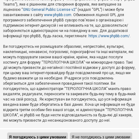
Teams”), яке є рішенням для створення форумів, яке випущене за
А
ліцензією “
GNU General Public License v2
” (надалі “GPL”) і може бути
к
завантаженим з сайту
www.phpbb.com
. Обмеження ліцензії GPL для
т
програмного забезпечення phpBB суворо пов'язані з організацією і
и
підтримкою інтернет-дискусій і не впливають на те, що дозволяється/
в
н
забороняється адміністрацією чи на поведінку в них. Для додаткової
і
інформації про phpBB, будь ласка, перегляньте:
https://www.phpbb.com/
.
т
е
Ви погоджуєтесь не розміщувати образливі, непристойні, вульгарні,
м
наклепницькі, ненависні, погрозливі, порнографічні та інші матеріали, які
и
можуть порушувати закони вашої країни, країни, яка надає послуги
хостингу для форуму “ТЕРІОЛОГІЧНА ШКОЛА” чи міжнародне право. Такі
дії можуть призвести до негайної і постійної відмови у доступі до форуму,
П
при цьому ваш інтернет-провайдер буде повідомлений про це, якщо ми
о
ш
будемо вважати це за необхідне. IP-адреси усіх повідомлень
у
зберігаються для забезпечення проведення такої політики. Ви
к
погоджуєтесь, що адміністратори “ТЕРІОЛОГІЧНА ШКОЛА” мають право
видаляти, редагувати, переносити та закривати будь-яку тему в будь-який
час на свій розсуд . Як користувач ви погоджуєтесь, що уся інформація
Д
введена вами буде зберігатись в базі даних. Хоча ця інформація не буде
о
відкрита третім особам без вашої згоди, ні адміністрація “ТЕРІОЛОГІЧНА
п
ШКОЛА”, ні phpBB не буде нести відповідальність за будь-які дії хакерів,
о
які можуть призвести до несанкціонованого доступу до неї.
м
о
г
а