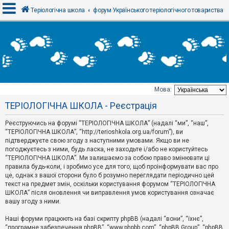
Теріологічна школа
форум Українського теріологічного товариства
В
х
і
д
Мова:
Т
ТЕРІОЛОГІЧНА ШКОЛА - Реєстрація
е
м
и
Реєструючись на форумі “ТЕРІОЛОГІЧНА ШКОЛА” (надалі “ми”, “наш”,
б
“ТЕРІОЛОГІЧНА ШКОЛА”, “http://terioshkola.org.ua/forum”), ви
е
підтверджуєте свою згоду з наступними умовами. Якщо ви не
з
погоджуєтесь з ними, будь ласка, не заходьте і/або не користуйтесь
в
і
“ТЕРІОЛОГІЧНА ШКОЛА”. Ми залишаємо за собою право змінювати ці
д
правила будь-коли, і зробимо усе для того, щоб проінформувати вас про
п
це, однак з вашої сторони було б розумно переглядати періодично цей
о
текст на предмет змін, оскільки користування форумом “ТЕРІОЛОГІЧНА
в
ШКОЛА” після оновлення чи виправлення умов користування означає
і
д
вашу згоду з ними.
е
й
Наші форуми працюють на базі скрипту phpBB (надалі “вони”, “їхнє”,
“програмне забезпечення phpBB”, “www.phpbb.com”, “phpBB Group”, “phpBB