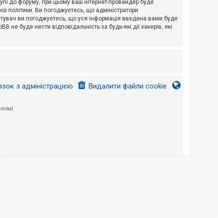
тупі до форуму, при цьому ваш інтернет-провайдер буде
ої політики. Ви погоджуєтесь, що адміністратори
истувач ви погоджуєтесь, що уся інформація введена вами буде
B не буде нести відповідальність за будь-які дії хакерів, які
язок з адміністрацією
Видалити файли cookie
imited