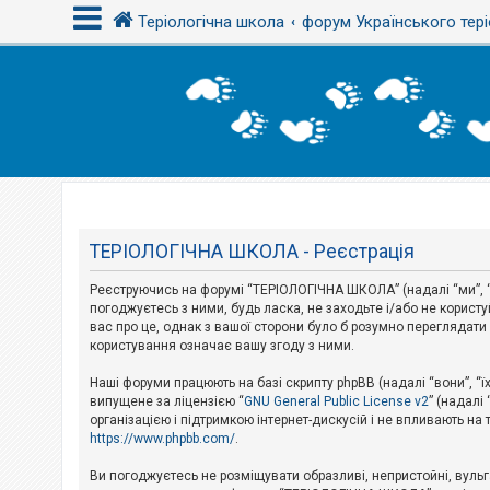
Теріологічна школа
форум Українського тері
В
х
і
д
Т
е
м
ТЕРІОЛОГІЧНА ШКОЛА - Реєстрація
и
б
Реєструючись на форумі “ТЕРІОЛОГІЧНА ШКОЛА” (надалі “ми”, “н
е
з
погоджуєтесь з ними, будь ласка, не заходьте і/або не корис
в
вас про це, однак з вашої сторони було б розумно перегляда
і
користування означає вашу згоду з ними.
д
п
Наші форуми працюють на базі скрипту phpBB (надалі “вони”, “ї
о
в
випущене за ліцензією “
GNU General Public License v2
” (надалі
і
організацією і підтримкою інтернет-дискусій і не впливають на
д
https://www.phpbb.com/
.
е
й
Ви погоджуєтесь не розміщувати образливі, непристойні, вульгар