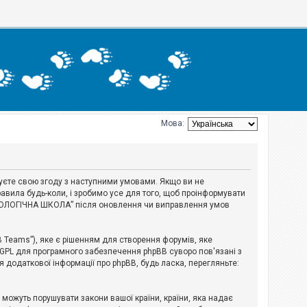
Мова:
джуєте свою згоду з наступними умовами. Якщо ви не
авила будь-коли, і зробимо усе для того, щоб проінформувати
ЕРІОЛОГІЧНА ШКОЛА” після оновлення чи виправлення умов
B Teams”), яке є рішенням для створення форумів, яке
 GPL для програмного забезпечення phpBB суворо пов'язані з
я додаткової інформації про phpBB, будь ласка, перегляньте:
і можуть порушувати закони вашої країни, країни, яка надає