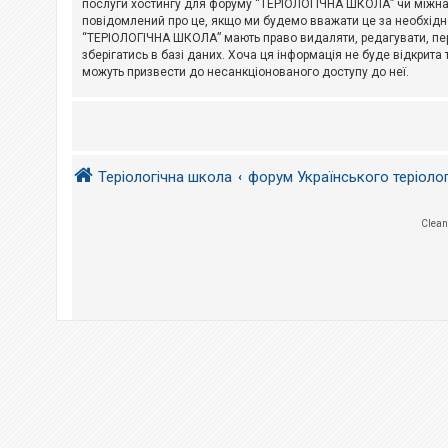
послуги хостингу для форуму “ТЕРІОЛОГІЧНА ШКОЛА” чи міжнарод
повідомлений про це, якщо ми будемо вважати це за необхідне
А
“ТЕРІОЛОГІЧНА ШКОЛА” мають право видаляти, редагувати, пере
к
зберігатись в базі даних. Хоча ця інформація не буде відкрита 
т
и
можуть призвести до несанкціонованого доступу до неї.
в
н
і
т
е
м
и
Теріологічна школа
форум Українського теріоло
П
Clean
о
ш
у
к
Д
о
п
о
м
о
г
а