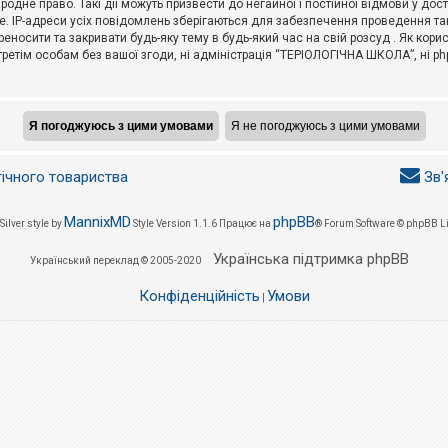
не право. Такі дії можуть призвести до негайної і постійної відмови у дос
. IP-адреси усіх повідомлень зберігаються для забезпечення проведення так
носити та закривати будь-яку тему в будь-який час на свій розсуд . Як кор
третім особам без вашої згоди, ні адміністрація “ТЕРІОЛОГІЧНА ШКОЛА”, ні phpB
гічного товариства
Зв'
MannixMD
phpBB
Silver style by
Style Version 1.1.6
Працює на
® Forum Software © phpBB L
Українська підтримка phpBB
Український переклад © 2005-2020
Конфіденційність
Умови
|