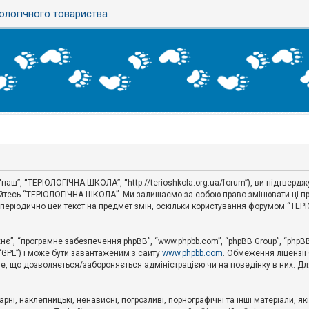
ологічного товариства
аш”, “ТЕРІОЛОГІЧНА ШКОЛА”, “http://terioshkola.org.ua/forum”), ви підтвер
туйтесь “ТЕРІОЛОГІЧНА ШКОЛА”. Ми залишаємо за собою право змінювати ці пр
ти періодично цей текст на предмет змін, оскільки користування форумом “Т
хнє”, “програмне забезпечення phpBB”, “www.phpbb.com”, “phpBB Group”, “phpB
 “GPL”) і може бути завантаженим з сайту
www.phpbb.com
. Обмеження ліцензії
 те, що дозволяється/забороняється адміністрацією чи на поведінку в них. Дл
ні, наклепницькі, ненависні, погрозливі, порнографічні та інші матеріали, як