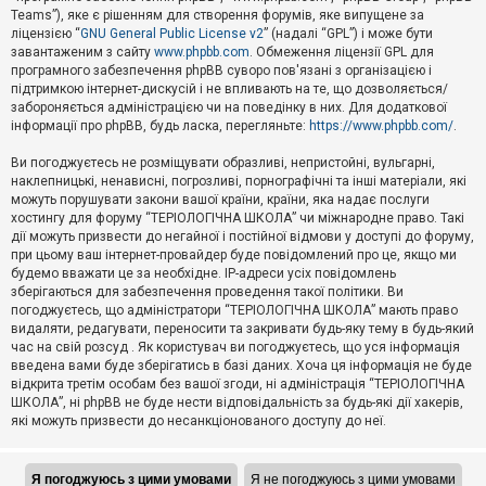
Teams”), яке є рішенням для створення форумів, яке випущене за
А
ліцензією “
GNU General Public License v2
” (надалі “GPL”) і може бути
к
завантаженим з сайту
www.phpbb.com
. Обмеження ліцензії GPL для
т
програмного забезпечення phpBB суворо пов'язані з організацією і
и
підтримкою інтернет-дискусій і не впливають на те, що дозволяється/
в
н
забороняється адміністрацією чи на поведінку в них. Для додаткової
і
інформації про phpBB, будь ласка, перегляньте:
https://www.phpbb.com/
.
т
е
Ви погоджуєтесь не розміщувати образливі, непристойні, вульгарні,
м
наклепницькі, ненависні, погрозливі, порнографічні та інші матеріали, які
и
можуть порушувати закони вашої країни, країни, яка надає послуги
хостингу для форуму “ТЕРІОЛОГІЧНА ШКОЛА” чи міжнародне право. Такі
дії можуть призвести до негайної і постійної відмови у доступі до форуму,
П
при цьому ваш інтернет-провайдер буде повідомлений про це, якщо ми
о
ш
будемо вважати це за необхідне. IP-адреси усіх повідомлень
у
зберігаються для забезпечення проведення такої політики. Ви
к
погоджуєтесь, що адміністратори “ТЕРІОЛОГІЧНА ШКОЛА” мають право
видаляти, редагувати, переносити та закривати будь-яку тему в будь-який
час на свій розсуд . Як користувач ви погоджуєтесь, що уся інформація
Д
введена вами буде зберігатись в базі даних. Хоча ця інформація не буде
о
відкрита третім особам без вашої згоди, ні адміністрація “ТЕРІОЛОГІЧНА
п
ШКОЛА”, ні phpBB не буде нести відповідальність за будь-які дії хакерів,
о
які можуть призвести до несанкціонованого доступу до неї.
м
о
г
а