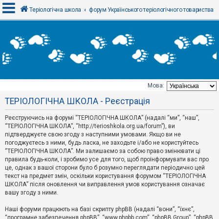
Теріологічна школа
форум Українського теріологічного товариства
В
х
і
д
Мова:
Т
ТЕРІОЛОГІЧНА ШКОЛА - Реєстрація
е
м
и
Реєструючись на форумі “ТЕРІОЛОГІЧНА ШКОЛА” (надалі “ми”, “наш”,
б
“ТЕРІОЛОГІЧНА ШКОЛА”, “http://terioshkola.org.ua/forum”), ви
е
підтверджуєте свою згоду з наступними умовами. Якщо ви не
з
погоджуєтесь з ними, будь ласка, не заходьте і/або не користуйтесь
в
і
“ТЕРІОЛОГІЧНА ШКОЛА”. Ми залишаємо за собою право змінювати ці
д
правила будь-коли, і зробимо усе для того, щоб проінформувати вас про
п
це, однак з вашої сторони було б розумно переглядати періодично цей
о
текст на предмет змін, оскільки користування форумом “ТЕРІОЛОГІЧНА
в
ШКОЛА” після оновлення чи виправлення умов користування означає
і
д
вашу згоду з ними.
е
й
Наші форуми працюють на базі скрипту phpBB (надалі “вони”, “їхнє”,
“програмне забезпечення phpBB”, “www.phpbb.com”, “phpBB Group”, “phpBB