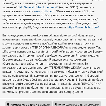
Teams”), яке є рішенням для створення форумів, яке випущене за
А
ліцензією “
GNU General Public License v2
” (надалі “GPL”) і може бути
к
завантаженим з сайту
www.phpbb.com
. Обмеження ліцензії GPL для
т
програмного забезпечення phpBB суворо пов'язані з організацією і
и
підтримкою інтернет-дискусій і не впливають на те, що дозволяється/
в
н
забороняється адміністрацією чи на поведінку в них. Для додаткової
і
інформації про phpBB, будь ласка, перегляньте:
https://www.phpbb.com/
.
т
е
Ви погоджуєтесь не розміщувати образливі, непристойні, вульгарні,
м
наклепницькі, ненависні, погрозливі, порнографічні та інші матеріали, які
и
можуть порушувати закони вашої країни, країни, яка надає послуги
хостингу для форуму “ТЕРІОЛОГІЧНА ШКОЛА” чи міжнародне право. Такі
дії можуть призвести до негайної і постійної відмови у доступі до форуму,
П
при цьому ваш інтернет-провайдер буде повідомлений про це, якщо ми
о
ш
будемо вважати це за необхідне. IP-адреси усіх повідомлень
у
зберігаються для забезпечення проведення такої політики. Ви
к
погоджуєтесь, що адміністратори “ТЕРІОЛОГІЧНА ШКОЛА” мають право
видаляти, редагувати, переносити та закривати будь-яку тему в будь-який
час на свій розсуд . Як користувач ви погоджуєтесь, що уся інформація
Д
введена вами буде зберігатись в базі даних. Хоча ця інформація не буде
о
відкрита третім особам без вашої згоди, ні адміністрація “ТЕРІОЛОГІЧНА
п
ШКОЛА”, ні phpBB не буде нести відповідальність за будь-які дії хакерів,
о
які можуть призвести до несанкціонованого доступу до неї.
м
о
г
а