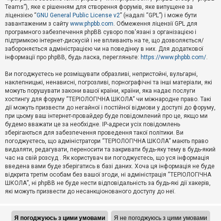
Teams”), яке є рішенням для створення форумів, яке випущене за
А
ліцензією “
GNU General Public License v2
” (надалі “GPL”) і може бути
к
завантаженим з сайту
www.phpbb.com
. Обмеження ліцензії GPL для
т
програмного забезпечення phpBB суворо пов'язані з організацією і
и
підтримкою інтернет-дискусій і не впливають на те, що дозволяється/
в
н
забороняється адміністрацією чи на поведінку в них. Для додаткової
і
інформації про phpBB, будь ласка, перегляньте:
https://www.phpbb.com/
.
т
е
Ви погоджуєтесь не розміщувати образливі, непристойні, вульгарні,
м
наклепницькі, ненависні, погрозливі, порнографічні та інші матеріали, які
и
можуть порушувати закони вашої країни, країни, яка надає послуги
хостингу для форуму “ТЕРІОЛОГІЧНА ШКОЛА” чи міжнародне право. Такі
дії можуть призвести до негайної і постійної відмови у доступі до форуму,
П
при цьому ваш інтернет-провайдер буде повідомлений про це, якщо ми
о
ш
будемо вважати це за необхідне. IP-адреси усіх повідомлень
у
зберігаються для забезпечення проведення такої політики. Ви
к
погоджуєтесь, що адміністратори “ТЕРІОЛОГІЧНА ШКОЛА” мають право
видаляти, редагувати, переносити та закривати будь-яку тему в будь-який
час на свій розсуд . Як користувач ви погоджуєтесь, що уся інформація
Д
введена вами буде зберігатись в базі даних. Хоча ця інформація не буде
о
відкрита третім особам без вашої згоди, ні адміністрація “ТЕРІОЛОГІЧНА
п
ШКОЛА”, ні phpBB не буде нести відповідальність за будь-які дії хакерів,
о
які можуть призвести до несанкціонованого доступу до неї.
м
о
г
а