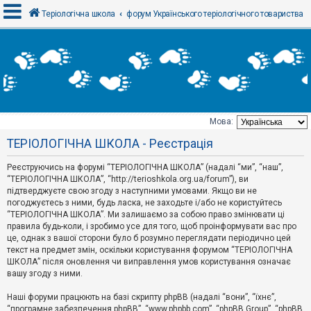
Теріологічна школа
форум Українського теріологічного товариства
В
х
і
д
Мова:
Т
ТЕРІОЛОГІЧНА ШКОЛА - Реєстрація
е
м
и
Реєструючись на форумі “ТЕРІОЛОГІЧНА ШКОЛА” (надалі “ми”, “наш”,
б
“ТЕРІОЛОГІЧНА ШКОЛА”, “http://terioshkola.org.ua/forum”), ви
е
підтверджуєте свою згоду з наступними умовами. Якщо ви не
з
погоджуєтесь з ними, будь ласка, не заходьте і/або не користуйтесь
в
і
“ТЕРІОЛОГІЧНА ШКОЛА”. Ми залишаємо за собою право змінювати ці
д
правила будь-коли, і зробимо усе для того, щоб проінформувати вас про
п
це, однак з вашої сторони було б розумно переглядати періодично цей
о
текст на предмет змін, оскільки користування форумом “ТЕРІОЛОГІЧНА
в
ШКОЛА” після оновлення чи виправлення умов користування означає
і
д
вашу згоду з ними.
е
й
Наші форуми працюють на базі скрипту phpBB (надалі “вони”, “їхнє”,
“програмне забезпечення phpBB”, “www.phpbb.com”, “phpBB Group”, “phpBB