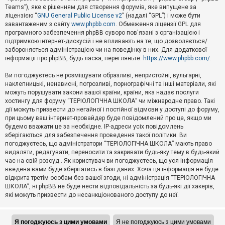
Teams”), яке є рішенням для створення форумів, яке випущене за
А
ліцензією “
GNU General Public License v2
” (надалі “GPL”) і може бути
к
завантаженим з сайту
www.phpbb.com
. Обмеження ліцензії GPL для
т
програмного забезпечення phpBB суворо пов'язані з організацією і
и
підтримкою інтернет-дискусій і не впливають на те, що дозволяється/
в
н
забороняється адміністрацією чи на поведінку в них. Для додаткової
і
інформації про phpBB, будь ласка, перегляньте:
https://www.phpbb.com/
.
т
е
Ви погоджуєтесь не розміщувати образливі, непристойні, вульгарні,
м
наклепницькі, ненависні, погрозливі, порнографічні та інші матеріали, які
и
можуть порушувати закони вашої країни, країни, яка надає послуги
хостингу для форуму “ТЕРІОЛОГІЧНА ШКОЛА” чи міжнародне право. Такі
дії можуть призвести до негайної і постійної відмови у доступі до форуму,
П
при цьому ваш інтернет-провайдер буде повідомлений про це, якщо ми
о
ш
будемо вважати це за необхідне. IP-адреси усіх повідомлень
у
зберігаються для забезпечення проведення такої політики. Ви
к
погоджуєтесь, що адміністратори “ТЕРІОЛОГІЧНА ШКОЛА” мають право
видаляти, редагувати, переносити та закривати будь-яку тему в будь-який
час на свій розсуд . Як користувач ви погоджуєтесь, що уся інформація
Д
введена вами буде зберігатись в базі даних. Хоча ця інформація не буде
о
відкрита третім особам без вашої згоди, ні адміністрація “ТЕРІОЛОГІЧНА
п
ШКОЛА”, ні phpBB не буде нести відповідальність за будь-які дії хакерів,
о
які можуть призвести до несанкціонованого доступу до неї.
м
о
г
а