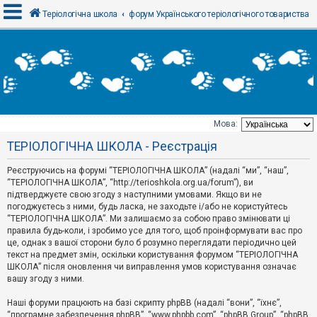
Теріологічна школа
форум Українського теріологічного товариства
В
х
і
д
Мова:
Т
ТЕРІОЛОГІЧНА ШКОЛА - Реєстрація
е
м
и
Реєструючись на форумі “ТЕРІОЛОГІЧНА ШКОЛА” (надалі “ми”, “наш”,
б
“ТЕРІОЛОГІЧНА ШКОЛА”, “http://terioshkola.org.ua/forum”), ви
е
підтверджуєте свою згоду з наступними умовами. Якщо ви не
з
погоджуєтесь з ними, будь ласка, не заходьте і/або не користуйтесь
в
і
“ТЕРІОЛОГІЧНА ШКОЛА”. Ми залишаємо за собою право змінювати ці
д
правила будь-коли, і зробимо усе для того, щоб проінформувати вас про
п
це, однак з вашої сторони було б розумно переглядати періодично цей
о
текст на предмет змін, оскільки користування форумом “ТЕРІОЛОГІЧНА
в
ШКОЛА” після оновлення чи виправлення умов користування означає
і
д
вашу згоду з ними.
е
й
Наші форуми працюють на базі скрипту phpBB (надалі “вони”, “їхнє”,
“програмне забезпечення phpBB”, “www.phpbb.com”, “phpBB Group”, “phpBB