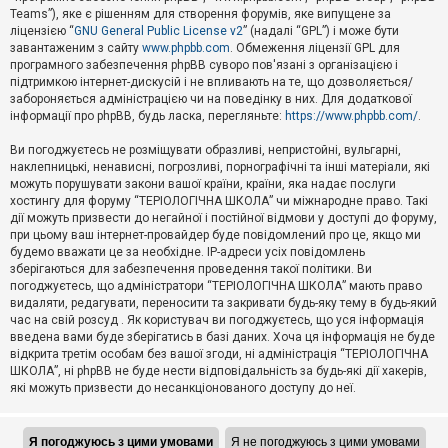
Teams”), яке є рішенням для створення форумів, яке випущене за
А
ліцензією “
GNU General Public License v2
” (надалі “GPL”) і може бути
к
завантаженим з сайту
www.phpbb.com
. Обмеження ліцензії GPL для
т
програмного забезпечення phpBB суворо пов'язані з організацією і
и
підтримкою інтернет-дискусій і не впливають на те, що дозволяється/
в
н
забороняється адміністрацією чи на поведінку в них. Для додаткової
і
інформації про phpBB, будь ласка, перегляньте:
https://www.phpbb.com/
.
т
е
Ви погоджуєтесь не розміщувати образливі, непристойні, вульгарні,
м
наклепницькі, ненависні, погрозливі, порнографічні та інші матеріали, які
и
можуть порушувати закони вашої країни, країни, яка надає послуги
хостингу для форуму “ТЕРІОЛОГІЧНА ШКОЛА” чи міжнародне право. Такі
дії можуть призвести до негайної і постійної відмови у доступі до форуму,
П
при цьому ваш інтернет-провайдер буде повідомлений про це, якщо ми
о
ш
будемо вважати це за необхідне. IP-адреси усіх повідомлень
у
зберігаються для забезпечення проведення такої політики. Ви
к
погоджуєтесь, що адміністратори “ТЕРІОЛОГІЧНА ШКОЛА” мають право
видаляти, редагувати, переносити та закривати будь-яку тему в будь-який
час на свій розсуд . Як користувач ви погоджуєтесь, що уся інформація
Д
введена вами буде зберігатись в базі даних. Хоча ця інформація не буде
о
відкрита третім особам без вашої згоди, ні адміністрація “ТЕРІОЛОГІЧНА
п
ШКОЛА”, ні phpBB не буде нести відповідальність за будь-які дії хакерів,
о
які можуть призвести до несанкціонованого доступу до неї.
м
о
г
а