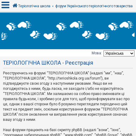
Теріологічна школа
форум Українського теріологічного товариства
В
х
і
д
Мова:
Т
ТЕРІОЛОГІЧНА ШКОЛА - Реєстрація
е
м
и
Реєструючись на форумі “ТЕРІОЛОГІЧНА ШКОЛА” (надалі “ми”, “наш”,
б
“ТЕРІОЛОГІЧНА ШКОЛА”, “http://terioshkola.org.ua/forum”), ви
е
підтверджуєте свою згоду з наступними умовами. Якщо ви не
з
погоджуєтесь з ними, будь ласка, не заходьте і/або не користуйтесь
в
і
“ТЕРІОЛОГІЧНА ШКОЛА”. Ми залишаємо за собою право змінювати ці
д
правила будь-коли, і зробимо усе для того, щоб проінформувати вас про
п
це, однак з вашої сторони було б розумно переглядати періодично цей
о
текст на предмет змін, оскільки користування форумом “ТЕРІОЛОГІЧНА
в
ШКОЛА” після оновлення чи виправлення умов користування означає
і
д
вашу згоду з ними.
е
й
Наші форуми працюють на базі скрипту phpBB (надалі “вони”, “їхнє”,
“програмне забезпечення phpBB”, “www.phpbb.com”, “phpBB Group”, “phpBB