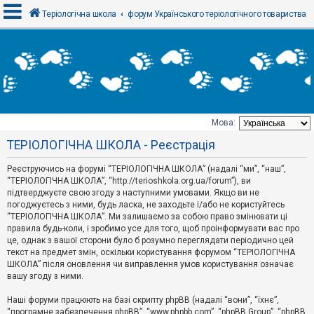
Теріологічна школа
форум Українського теріологічного товариства
В
х
і
д
Мова:
Т
ТЕРІОЛОГІЧНА ШКОЛА - Реєстрація
е
м
и
Реєструючись на форумі “ТЕРІОЛОГІЧНА ШКОЛА” (надалі “ми”, “наш”,
б
“ТЕРІОЛОГІЧНА ШКОЛА”, “http://terioshkola.org.ua/forum”), ви
е
підтверджуєте свою згоду з наступними умовами. Якщо ви не
з
погоджуєтесь з ними, будь ласка, не заходьте і/або не користуйтесь
в
і
“ТЕРІОЛОГІЧНА ШКОЛА”. Ми залишаємо за собою право змінювати ці
д
правила будь-коли, і зробимо усе для того, щоб проінформувати вас про
п
це, однак з вашої сторони було б розумно переглядати періодично цей
о
текст на предмет змін, оскільки користування форумом “ТЕРІОЛОГІЧНА
в
ШКОЛА” після оновлення чи виправлення умов користування означає
і
д
вашу згоду з ними.
е
й
Наші форуми працюють на базі скрипту phpBB (надалі “вони”, “їхнє”,
“програмне забезпечення phpBB”, “www.phpbb.com”, “phpBB Group”, “phpBB