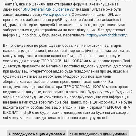
Teams”), яке є рішенням для створення форумів, яке випущене за
А
ліцензією “
GNU General Public License v2
” (надалі “GPL”) і може бути
к
завантаженим з сайту
www.phpbb.com
. Обмеження ліцензії GPL для
т
програмного забезпечення phpBB суворо пов'язані з організацією і
и
підтримкою інтернет-дискусій і не впливають на те, що дозволяється/
в
н
забороняється адміністрацією чи на поведінку в них. Для додаткової
і
інформації про phpBB, будь ласка, перегляньте:
https://www.phpbb.com/
.
т
е
Ви погоджуєтесь не розміщувати образливі, непристойні, вульгарні,
м
наклепницькі, ненависні, погрозливі, порнографічні та інші матеріали, які
и
можуть порушувати закони вашої країни, країни, яка надає послуги
хостингу для форуму “ТЕРІОЛОГІЧНА ШКОЛА” чи міжнародне право. Такі
дії можуть призвести до негайної і постійної відмови у доступі до форуму,
П
при цьому ваш інтернет-провайдер буде повідомлений про це, якщо ми
о
ш
будемо вважати це за необхідне. IP-адреси усіх повідомлень
у
зберігаються для забезпечення проведення такої політики. Ви
к
погоджуєтесь, що адміністратори “ТЕРІОЛОГІЧНА ШКОЛА” мають право
видаляти, редагувати, переносити та закривати будь-яку тему в будь-який
час на свій розсуд . Як користувач ви погоджуєтесь, що уся інформація
Д
введена вами буде зберігатись в базі даних. Хоча ця інформація не буде
о
відкрита третім особам без вашої згоди, ні адміністрація “ТЕРІОЛОГІЧНА
п
ШКОЛА”, ні phpBB не буде нести відповідальність за будь-які дії хакерів,
о
які можуть призвести до несанкціонованого доступу до неї.
м
о
г
а