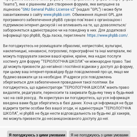
Teams”), яке є рішенням для створення форумів, яке випущене за
А
ліцензією “
GNU General Public License v2
” (надалі “GPL”) і може бути
к
завантаженим з сайту
www.phpbb.com
. Обмеження ліцензії GPL для
т
програмного забезпечення phpBB суворо пов'язані з організацією і
и
підтримкою інтернет-дискусій і не впливають на те, що дозволяється/
в
н
забороняється адміністрацією чи на поведінку в них. Для додаткової
і
інформації про phpBB, будь ласка, перегляньте:
https://www.phpbb.com/
.
т
е
Ви погоджуєтесь не розміщувати образливі, непристойні, вульгарні,
м
наклепницькі, ненависні, погрозливі, порнографічні та інші матеріали, які
и
можуть порушувати закони вашої країни, країни, яка надає послуги
хостингу для форуму “ТЕРІОЛОГІЧНА ШКОЛА” чи міжнародне право. Такі
дії можуть призвести до негайної і постійної відмови у доступі до форуму,
П
при цьому ваш інтернет-провайдер буде повідомлений про це, якщо ми
о
ш
будемо вважати це за необхідне. IP-адреси усіх повідомлень
у
зберігаються для забезпечення проведення такої політики. Ви
к
погоджуєтесь, що адміністратори “ТЕРІОЛОГІЧНА ШКОЛА” мають право
видаляти, редагувати, переносити та закривати будь-яку тему в будь-який
час на свій розсуд . Як користувач ви погоджуєтесь, що уся інформація
Д
введена вами буде зберігатись в базі даних. Хоча ця інформація не буде
о
відкрита третім особам без вашої згоди, ні адміністрація “ТЕРІОЛОГІЧНА
п
ШКОЛА”, ні phpBB не буде нести відповідальність за будь-які дії хакерів,
о
які можуть призвести до несанкціонованого доступу до неї.
м
о
г
а