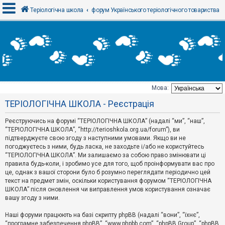
Теріологічна школа
форум Українського теріологічного товариства
В
х
і
д
Мова:
Т
ТЕРІОЛОГІЧНА ШКОЛА - Реєстрація
е
м
и
Реєструючись на форумі “ТЕРІОЛОГІЧНА ШКОЛА” (надалі “ми”, “наш”,
б
“ТЕРІОЛОГІЧНА ШКОЛА”, “http://terioshkola.org.ua/forum”), ви
е
підтверджуєте свою згоду з наступними умовами. Якщо ви не
з
погоджуєтесь з ними, будь ласка, не заходьте і/або не користуйтесь
в
і
“ТЕРІОЛОГІЧНА ШКОЛА”. Ми залишаємо за собою право змінювати ці
д
правила будь-коли, і зробимо усе для того, щоб проінформувати вас про
п
це, однак з вашої сторони було б розумно переглядати періодично цей
о
текст на предмет змін, оскільки користування форумом “ТЕРІОЛОГІЧНА
в
ШКОЛА” після оновлення чи виправлення умов користування означає
і
д
вашу згоду з ними.
е
й
Наші форуми працюють на базі скрипту phpBB (надалі “вони”, “їхнє”,
“програмне забезпечення phpBB”, “www.phpbb.com”, “phpBB Group”, “phpBB