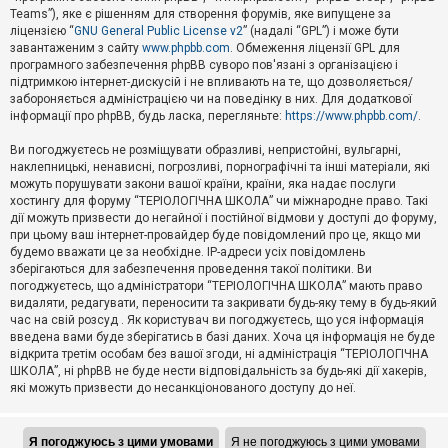
Teams”), яке є рішенням для створення форумів, яке випущене за
А
ліцензією “
GNU General Public License v2
” (надалі “GPL”) і може бути
к
завантаженим з сайту
www.phpbb.com
. Обмеження ліцензії GPL для
т
програмного забезпечення phpBB суворо пов'язані з організацією і
и
підтримкою інтернет-дискусій і не впливають на те, що дозволяється/
в
н
забороняється адміністрацією чи на поведінку в них. Для додаткової
і
інформації про phpBB, будь ласка, перегляньте:
https://www.phpbb.com/
.
т
е
Ви погоджуєтесь не розміщувати образливі, непристойні, вульгарні,
м
наклепницькі, ненависні, погрозливі, порнографічні та інші матеріали, які
и
можуть порушувати закони вашої країни, країни, яка надає послуги
хостингу для форуму “ТЕРІОЛОГІЧНА ШКОЛА” чи міжнародне право. Такі
дії можуть призвести до негайної і постійної відмови у доступі до форуму,
П
при цьому ваш інтернет-провайдер буде повідомлений про це, якщо ми
о
ш
будемо вважати це за необхідне. IP-адреси усіх повідомлень
у
зберігаються для забезпечення проведення такої політики. Ви
к
погоджуєтесь, що адміністратори “ТЕРІОЛОГІЧНА ШКОЛА” мають право
видаляти, редагувати, переносити та закривати будь-яку тему в будь-який
час на свій розсуд . Як користувач ви погоджуєтесь, що уся інформація
Д
введена вами буде зберігатись в базі даних. Хоча ця інформація не буде
о
відкрита третім особам без вашої згоди, ні адміністрація “ТЕРІОЛОГІЧНА
п
ШКОЛА”, ні phpBB не буде нести відповідальність за будь-які дії хакерів,
о
які можуть призвести до несанкціонованого доступу до неї.
м
о
г
а