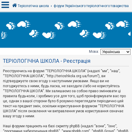
Теріологічна школа
форум Українського теріологічного товариства
В
х
і
д
Мова:
Т
ТЕРІОЛОГІЧНА ШКОЛА - Реєстрація
е
м
и
Реєструючись на форумі “ТЕРІОЛОГІЧНА ШКОЛА” (надалі “ми”, “наш”,
б
“ТЕРІОЛОГІЧНА ШКОЛА”, “http://terioshkola.org.ua/forum”), ви
е
підтверджуєте свою згоду з наступними умовами. Якщо ви не
з
погоджуєтесь з ними, будь ласка, не заходьте і/або не користуйтесь
в
і
“ТЕРІОЛОГІЧНА ШКОЛА”. Ми залишаємо за собою право змінювати ці
д
правила будь-коли, і зробимо усе для того, щоб проінформувати вас про
п
це, однак з вашої сторони було б розумно переглядати періодично цей
о
текст на предмет змін, оскільки користування форумом “ТЕРІОЛОГІЧНА
в
ШКОЛА” після оновлення чи виправлення умов користування означає
і
д
вашу згоду з ними.
е
й
Наші форуми працюють на базі скрипту phpBB (надалі “вони”, “їхнє”,
“програмне забезпечення phpBB”, “www.phpbb.com”, “phpBB Group”, “phpBB