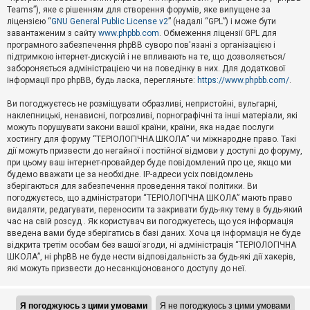
Teams”), яке є рішенням для створення форумів, яке випущене за
А
ліцензією “
GNU General Public License v2
” (надалі “GPL”) і може бути
к
завантаженим з сайту
www.phpbb.com
. Обмеження ліцензії GPL для
т
програмного забезпечення phpBB суворо пов'язані з організацією і
и
підтримкою інтернет-дискусій і не впливають на те, що дозволяється/
в
н
забороняється адміністрацією чи на поведінку в них. Для додаткової
і
інформації про phpBB, будь ласка, перегляньте:
https://www.phpbb.com/
.
т
е
Ви погоджуєтесь не розміщувати образливі, непристойні, вульгарні,
м
наклепницькі, ненависні, погрозливі, порнографічні та інші матеріали, які
и
можуть порушувати закони вашої країни, країни, яка надає послуги
хостингу для форуму “ТЕРІОЛОГІЧНА ШКОЛА” чи міжнародне право. Такі
дії можуть призвести до негайної і постійної відмови у доступі до форуму,
П
при цьому ваш інтернет-провайдер буде повідомлений про це, якщо ми
о
ш
будемо вважати це за необхідне. IP-адреси усіх повідомлень
у
зберігаються для забезпечення проведення такої політики. Ви
к
погоджуєтесь, що адміністратори “ТЕРІОЛОГІЧНА ШКОЛА” мають право
видаляти, редагувати, переносити та закривати будь-яку тему в будь-який
час на свій розсуд . Як користувач ви погоджуєтесь, що уся інформація
Д
введена вами буде зберігатись в базі даних. Хоча ця інформація не буде
о
відкрита третім особам без вашої згоди, ні адміністрація “ТЕРІОЛОГІЧНА
п
ШКОЛА”, ні phpBB не буде нести відповідальність за будь-які дії хакерів,
о
які можуть призвести до несанкціонованого доступу до неї.
м
о
г
а