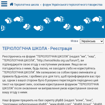
Теріологічна школа
форум Українського теріологічного товариства
В
х
і
д
Мова:
Т
ТЕРІОЛОГІЧНА ШКОЛА - Реєстрація
е
м
и
Реєструючись на форумі “ТЕРІОЛОГІЧНА ШКОЛА” (надалі “ми”, “наш”,
б
“ТЕРІОЛОГІЧНА ШКОЛА”, “http://terioshkola.org.ua/forum”), ви
е
підтверджуєте свою згоду з наступними умовами. Якщо ви не
з
погоджуєтесь з ними, будь ласка, не заходьте і/або не користуйтесь
в
і
“ТЕРІОЛОГІЧНА ШКОЛА”. Ми залишаємо за собою право змінювати ці
д
правила будь-коли, і зробимо усе для того, щоб проінформувати вас про
п
це, однак з вашої сторони було б розумно переглядати періодично цей
о
текст на предмет змін, оскільки користування форумом “ТЕРІОЛОГІЧНА
в
ШКОЛА” після оновлення чи виправлення умов користування означає
і
д
вашу згоду з ними.
е
й
Наші форуми працюють на базі скрипту phpBB (надалі “вони”, “їхнє”,
“програмне забезпечення phpBB”, “www.phpbb.com”, “phpBB Group”, “phpBB