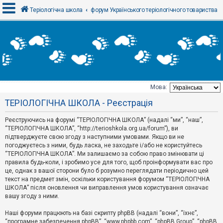
Теріологічна школа
форум Українського теріологічного товариства
В
х
і
д
Мова:
Т
ТЕРІОЛОГІЧНА ШКОЛА - Реєстрація
е
м
и
Реєструючись на форумі “ТЕРІОЛОГІЧНА ШКОЛА” (надалі “ми”, “наш”,
б
“ТЕРІОЛОГІЧНА ШКОЛА”, “http://terioshkola.org.ua/forum”), ви
е
підтверджуєте свою згоду з наступними умовами. Якщо ви не
з
погоджуєтесь з ними, будь ласка, не заходьте і/або не користуйтесь
в
і
“ТЕРІОЛОГІЧНА ШКОЛА”. Ми залишаємо за собою право змінювати ці
д
правила будь-коли, і зробимо усе для того, щоб проінформувати вас про
п
це, однак з вашої сторони було б розумно переглядати періодично цей
о
текст на предмет змін, оскільки користування форумом “ТЕРІОЛОГІЧНА
в
ШКОЛА” після оновлення чи виправлення умов користування означає
і
д
вашу згоду з ними.
е
й
Наші форуми працюють на базі скрипту phpBB (надалі “вони”, “їхнє”,
“програмне забезпечення phpBB”, “www.phpbb.com”, “phpBB Group”, “phpBB