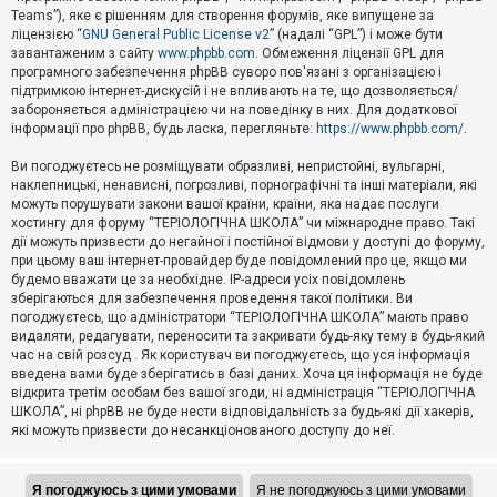
Teams”), яке є рішенням для створення форумів, яке випущене за
А
ліцензією “
GNU General Public License v2
” (надалі “GPL”) і може бути
к
завантаженим з сайту
www.phpbb.com
. Обмеження ліцензії GPL для
т
програмного забезпечення phpBB суворо пов'язані з організацією і
и
підтримкою інтернет-дискусій і не впливають на те, що дозволяється/
в
н
забороняється адміністрацією чи на поведінку в них. Для додаткової
і
інформації про phpBB, будь ласка, перегляньте:
https://www.phpbb.com/
.
т
е
Ви погоджуєтесь не розміщувати образливі, непристойні, вульгарні,
м
наклепницькі, ненависні, погрозливі, порнографічні та інші матеріали, які
и
можуть порушувати закони вашої країни, країни, яка надає послуги
хостингу для форуму “ТЕРІОЛОГІЧНА ШКОЛА” чи міжнародне право. Такі
дії можуть призвести до негайної і постійної відмови у доступі до форуму,
П
при цьому ваш інтернет-провайдер буде повідомлений про це, якщо ми
о
ш
будемо вважати це за необхідне. IP-адреси усіх повідомлень
у
зберігаються для забезпечення проведення такої політики. Ви
к
погоджуєтесь, що адміністратори “ТЕРІОЛОГІЧНА ШКОЛА” мають право
видаляти, редагувати, переносити та закривати будь-яку тему в будь-який
час на свій розсуд . Як користувач ви погоджуєтесь, що уся інформація
Д
введена вами буде зберігатись в базі даних. Хоча ця інформація не буде
о
відкрита третім особам без вашої згоди, ні адміністрація “ТЕРІОЛОГІЧНА
п
ШКОЛА”, ні phpBB не буде нести відповідальність за будь-які дії хакерів,
о
які можуть призвести до несанкціонованого доступу до неї.
м
о
г
а