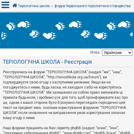
Теріологічна школа
форум Українського теріологічного товариства
В
х
і
д
Мова:
Т
ТЕРІОЛОГІЧНА ШКОЛА - Реєстрація
е
м
и
Реєструючись на форумі “ТЕРІОЛОГІЧНА ШКОЛА” (надалі “ми”, “наш”,
б
“ТЕРІОЛОГІЧНА ШКОЛА”, “http://terioshkola.org.ua/forum”), ви
е
підтверджуєте свою згоду з наступними умовами. Якщо ви не
з
погоджуєтесь з ними, будь ласка, не заходьте і/або не користуйтесь
в
і
“ТЕРІОЛОГІЧНА ШКОЛА”. Ми залишаємо за собою право змінювати ці
д
правила будь-коли, і зробимо усе для того, щоб проінформувати вас про
п
це, однак з вашої сторони було б розумно переглядати періодично цей
о
текст на предмет змін, оскільки користування форумом “ТЕРІОЛОГІЧНА
в
ШКОЛА” після оновлення чи виправлення умов користування означає
і
д
вашу згоду з ними.
е
й
Наші форуми працюють на базі скрипту phpBB (надалі “вони”, “їхнє”,
“програмне забезпечення phpBB”, “www.phpbb.com”, “phpBB Group”, “phpBB