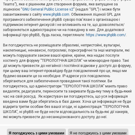
Teams”), яке є рішенням для створення форумів, яке випущене за
А
ліцензією “
GNU General Public License v2
” (надалі “GPL”) і може бути
к
завантаженим з сайту
www.phpbb.com
. Обмеження ліцензії GPL для
т
програмного забезпечення phpBB суворо пов'язані з організацією і
и
підтримкою інтернет-дискусій і не впливають на те, що дозволяється/
в
н
забороняється адміністрацією чи на поведінку в них. Для додаткової
і
інформації про phpBB, будь ласка, перегляньте:
https://www.phpbb.com/
.
т
е
Ви погоджуєтесь не розміщувати образливі, непристойні, вульгарні,
м
наклепницькі, ненависні, погрозливі, порнографічні та інші матеріали, які
и
можуть порушувати закони вашої країни, країни, яка надає послуги
хостингу для форуму “ТЕРІОЛОГІЧНА ШКОЛА” чи міжнародне право. Такі
дії можуть призвести до негайної і постійної відмови у доступі до форуму,
П
при цьому ваш інтернет-провайдер буде повідомлений про це, якщо ми
о
ш
будемо вважати це за необхідне. IP-адреси усіх повідомлень
у
зберігаються для забезпечення проведення такої політики. Ви
к
погоджуєтесь, що адміністратори “ТЕРІОЛОГІЧНА ШКОЛА” мають право
видаляти, редагувати, переносити та закривати будь-яку тему в будь-який
час на свій розсуд . Як користувач ви погоджуєтесь, що уся інформація
Д
введена вами буде зберігатись в базі даних. Хоча ця інформація не буде
о
відкрита третім особам без вашої згоди, ні адміністрація “ТЕРІОЛОГІЧНА
п
ШКОЛА”, ні phpBB не буде нести відповідальність за будь-які дії хакерів,
о
які можуть призвести до несанкціонованого доступу до неї.
м
о
г
а