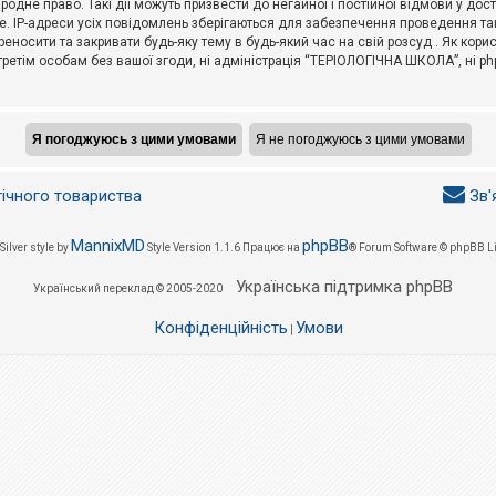
не право. Такі дії можуть призвести до негайної і постійної відмови у дос
. IP-адреси усіх повідомлень зберігаються для забезпечення проведення так
носити та закривати будь-яку тему в будь-який час на свій розсуд . Як кор
третім особам без вашої згоди, ні адміністрація “ТЕРІОЛОГІЧНА ШКОЛА”, ні phpB
гічного товариства
Зв'
MannixMD
phpBB
Silver style by
Style Version 1.1.6
Працює на
® Forum Software © phpBB L
Українська підтримка phpBB
Український переклад © 2005-2020
Конфіденційність
Умови
|