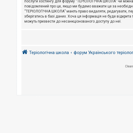
послуги хостингу для форуму “ТЕРІОЛОГІЧНА ШКОЛА” чи міжнарод
повідомлений про це, якщо ми будемо вважати це за необхідне
А
“ТЕРІОЛОГІЧНА ШКОЛА” мають право видаляти, редагувати, пере
к
зберігатись в базі даних. Хоча ця інформація не буде відкрита 
т
и
можуть призвести до несанкціонованого доступу до неї.
в
н
і
т
е
м
и
Теріологічна школа
форум Українського теріоло
П
Clean
о
ш
у
к
Д
о
п
о
м
о
г
а