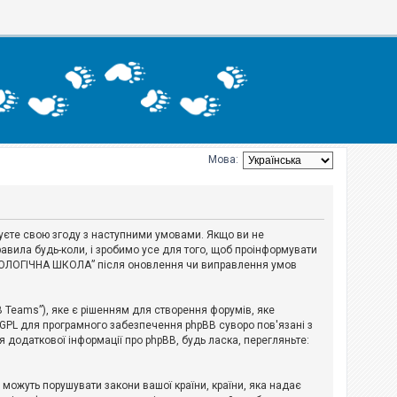
Мова:
джуєте свою згоду з наступними умовами. Якщо ви не
авила будь-коли, і зробимо усе для того, щоб проінформувати
ЕРІОЛОГІЧНА ШКОЛА” після оновлення чи виправлення умов
B Teams”), яке є рішенням для створення форумів, яке
 GPL для програмного забезпечення phpBB суворо пов'язані з
я додаткової інформації про phpBB, будь ласка, перегляньте:
і можуть порушувати закони вашої країни, країни, яка надає