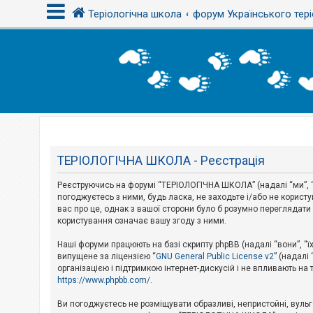
Теріологічна школа
форум Українського тері
В
х
і
д
Т
е
м
ТЕРІОЛОГІЧНА ШКОЛА - Реєстрація
и
б
Реєструючись на форумі “ТЕРІОЛОГІЧНА ШКОЛА” (надалі “ми”, “н
е
з
погоджуєтесь з ними, будь ласка, не заходьте і/або не корис
в
вас про це, однак з вашої сторони було б розумно перегляда
і
користування означає вашу згоду з ними.
д
п
Наші форуми працюють на базі скрипту phpBB (надалі “вони”, “ї
о
в
випущене за ліцензією “
GNU General Public License v2
” (надалі
і
організацією і підтримкою інтернет-дискусій і не впливають на
д
https://www.phpbb.com/
.
е
й
Ви погоджуєтесь не розміщувати образливі, непристойні, вульгар