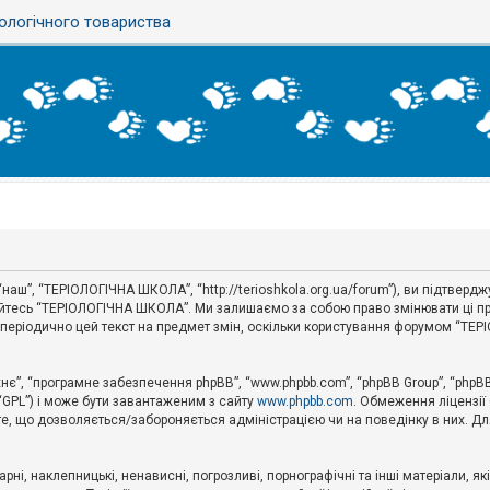
ологічного товариства
аш”, “ТЕРІОЛОГІЧНА ШКОЛА”, “http://terioshkola.org.ua/forum”), ви підтвер
туйтесь “ТЕРІОЛОГІЧНА ШКОЛА”. Ми залишаємо за собою право змінювати ці пр
ти періодично цей текст на предмет змін, оскільки користування форумом “Т
хнє”, “програмне забезпечення phpBB”, “www.phpbb.com”, “phpBB Group”, “phpB
 “GPL”) і може бути завантаженим з сайту
www.phpbb.com
. Обмеження ліцензії
 те, що дозволяється/забороняється адміністрацією чи на поведінку в них. Дл
ні, наклепницькі, ненависні, погрозливі, порнографічні та інші матеріали, як