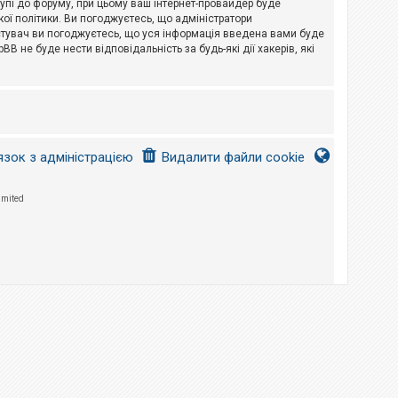
тупі до форуму, при цьому ваш інтернет-провайдер буде
ої політики. Ви погоджуєтесь, що адміністратори
истувач ви погоджуєтесь, що уся інформація введена вами буде
B не буде нести відповідальність за будь-які дії хакерів, які
язок з адміністрацією
Видалити файли cookie
imited