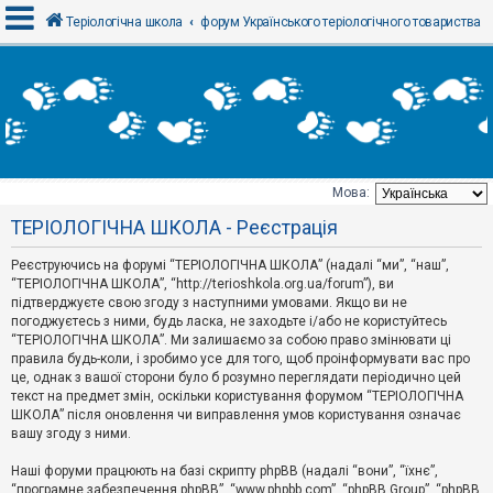
Теріологічна школа
форум Українського теріологічного товариства
В
х
і
д
Мова:
Т
ТЕРІОЛОГІЧНА ШКОЛА - Реєстрація
е
м
и
Реєструючись на форумі “ТЕРІОЛОГІЧНА ШКОЛА” (надалі “ми”, “наш”,
б
“ТЕРІОЛОГІЧНА ШКОЛА”, “http://terioshkola.org.ua/forum”), ви
е
підтверджуєте свою згоду з наступними умовами. Якщо ви не
з
погоджуєтесь з ними, будь ласка, не заходьте і/або не користуйтесь
в
і
“ТЕРІОЛОГІЧНА ШКОЛА”. Ми залишаємо за собою право змінювати ці
д
правила будь-коли, і зробимо усе для того, щоб проінформувати вас про
п
це, однак з вашої сторони було б розумно переглядати періодично цей
о
текст на предмет змін, оскільки користування форумом “ТЕРІОЛОГІЧНА
в
ШКОЛА” після оновлення чи виправлення умов користування означає
і
д
вашу згоду з ними.
е
й
Наші форуми працюють на базі скрипту phpBB (надалі “вони”, “їхнє”,
“програмне забезпечення phpBB”, “www.phpbb.com”, “phpBB Group”, “phpBB