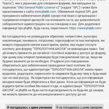
Teams”), яке є рішенням для створення форумів, яке випущене за
А
ліцензією “
GNU General Public License v2
” (надалі “GPL”) і може бути
к
завантаженим з сайту
www.phpbb.com
. Обмеження ліцензії GPL для
т
програмного забезпечення phpBB суворо пов'язані з організацією і
и
підтримкою інтернет-дискусій і не впливають на те, що дозволяється/
в
н
забороняється адміністрацією чи на поведінку в них. Для додаткової
і
інформації про phpBB, будь ласка, перегляньте:
https://www.phpbb.com/
.
т
е
Ви погоджуєтесь не розміщувати образливі, непристойні, вульгарні,
м
наклепницькі, ненависні, погрозливі, порнографічні та інші матеріали, які
и
можуть порушувати закони вашої країни, країни, яка надає послуги
хостингу для форуму “ТЕРІОЛОГІЧНА ШКОЛА” чи міжнародне право. Такі
дії можуть призвести до негайної і постійної відмови у доступі до форуму,
П
при цьому ваш інтернет-провайдер буде повідомлений про це, якщо ми
о
ш
будемо вважати це за необхідне. IP-адреси усіх повідомлень
у
зберігаються для забезпечення проведення такої політики. Ви
к
погоджуєтесь, що адміністратори “ТЕРІОЛОГІЧНА ШКОЛА” мають право
видаляти, редагувати, переносити та закривати будь-яку тему в будь-який
час на свій розсуд . Як користувач ви погоджуєтесь, що уся інформація
Д
введена вами буде зберігатись в базі даних. Хоча ця інформація не буде
о
відкрита третім особам без вашої згоди, ні адміністрація “ТЕРІОЛОГІЧНА
п
ШКОЛА”, ні phpBB не буде нести відповідальність за будь-які дії хакерів,
о
які можуть призвести до несанкціонованого доступу до неї.
м
о
г
а