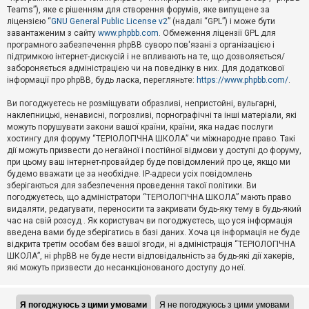
Teams”), яке є рішенням для створення форумів, яке випущене за
А
ліцензією “
GNU General Public License v2
” (надалі “GPL”) і може бути
к
завантаженим з сайту
www.phpbb.com
. Обмеження ліцензії GPL для
т
програмного забезпечення phpBB суворо пов'язані з організацією і
и
підтримкою інтернет-дискусій і не впливають на те, що дозволяється/
в
н
забороняється адміністрацією чи на поведінку в них. Для додаткової
і
інформації про phpBB, будь ласка, перегляньте:
https://www.phpbb.com/
.
т
е
Ви погоджуєтесь не розміщувати образливі, непристойні, вульгарні,
м
наклепницькі, ненависні, погрозливі, порнографічні та інші матеріали, які
и
можуть порушувати закони вашої країни, країни, яка надає послуги
хостингу для форуму “ТЕРІОЛОГІЧНА ШКОЛА” чи міжнародне право. Такі
дії можуть призвести до негайної і постійної відмови у доступі до форуму,
П
при цьому ваш інтернет-провайдер буде повідомлений про це, якщо ми
о
ш
будемо вважати це за необхідне. IP-адреси усіх повідомлень
у
зберігаються для забезпечення проведення такої політики. Ви
к
погоджуєтесь, що адміністратори “ТЕРІОЛОГІЧНА ШКОЛА” мають право
видаляти, редагувати, переносити та закривати будь-яку тему в будь-який
час на свій розсуд . Як користувач ви погоджуєтесь, що уся інформація
Д
введена вами буде зберігатись в базі даних. Хоча ця інформація не буде
о
відкрита третім особам без вашої згоди, ні адміністрація “ТЕРІОЛОГІЧНА
п
ШКОЛА”, ні phpBB не буде нести відповідальність за будь-які дії хакерів,
о
які можуть призвести до несанкціонованого доступу до неї.
м
о
г
а