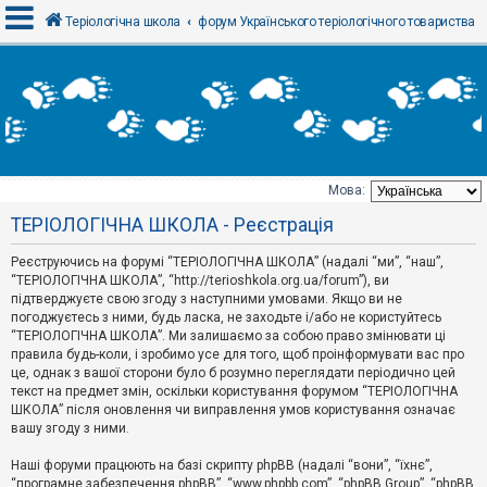
Теріологічна школа
форум Українського теріологічного товариства
В
х
і
д
Мова:
Т
ТЕРІОЛОГІЧНА ШКОЛА - Реєстрація
е
м
и
Реєструючись на форумі “ТЕРІОЛОГІЧНА ШКОЛА” (надалі “ми”, “наш”,
б
“ТЕРІОЛОГІЧНА ШКОЛА”, “http://terioshkola.org.ua/forum”), ви
е
підтверджуєте свою згоду з наступними умовами. Якщо ви не
з
погоджуєтесь з ними, будь ласка, не заходьте і/або не користуйтесь
в
і
“ТЕРІОЛОГІЧНА ШКОЛА”. Ми залишаємо за собою право змінювати ці
д
правила будь-коли, і зробимо усе для того, щоб проінформувати вас про
п
це, однак з вашої сторони було б розумно переглядати періодично цей
о
текст на предмет змін, оскільки користування форумом “ТЕРІОЛОГІЧНА
в
ШКОЛА” після оновлення чи виправлення умов користування означає
і
д
вашу згоду з ними.
е
й
Наші форуми працюють на базі скрипту phpBB (надалі “вони”, “їхнє”,
“програмне забезпечення phpBB”, “www.phpbb.com”, “phpBB Group”, “phpBB