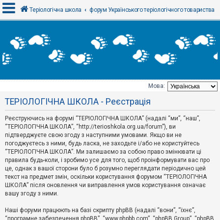
Теріологічна школа
форум Українського теріологічного товариства
В
х
і
д
Мова:
Т
ТЕРІОЛОГІЧНА ШКОЛА - Реєстрація
е
м
и
Реєструючись на форумі “ТЕРІОЛОГІЧНА ШКОЛА” (надалі “ми”, “наш”,
б
“ТЕРІОЛОГІЧНА ШКОЛА”, “http://terioshkola.org.ua/forum”), ви
е
підтверджуєте свою згоду з наступними умовами. Якщо ви не
з
погоджуєтесь з ними, будь ласка, не заходьте і/або не користуйтесь
в
і
“ТЕРІОЛОГІЧНА ШКОЛА”. Ми залишаємо за собою право змінювати ці
д
правила будь-коли, і зробимо усе для того, щоб проінформувати вас про
п
це, однак з вашої сторони було б розумно переглядати періодично цей
о
текст на предмет змін, оскільки користування форумом “ТЕРІОЛОГІЧНА
в
ШКОЛА” після оновлення чи виправлення умов користування означає
і
д
вашу згоду з ними.
е
й
Наші форуми працюють на базі скрипту phpBB (надалі “вони”, “їхнє”,
“програмне забезпечення phpBB”, “www.phpbb.com”, “phpBB Group”, “phpBB