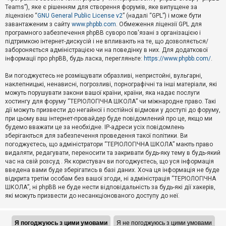
Teams”), яке є рішенням для створення форумів, яке випущене за
А
ліцензією “
GNU General Public License v2
” (надалі “GPL”) і може бути
к
завантаженим з сайту
www.phpbb.com
. Обмеження ліцензії GPL для
т
програмного забезпечення phpBB суворо пов'язані з організацією і
и
підтримкою інтернет-дискусій і не впливають на те, що дозволяється/
в
н
забороняється адміністрацією чи на поведінку в них. Для додаткової
і
інформації про phpBB, будь ласка, перегляньте:
https://www.phpbb.com/
.
т
е
Ви погоджуєтесь не розміщувати образливі, непристойні, вульгарні,
м
наклепницькі, ненависні, погрозливі, порнографічні та інші матеріали, які
и
можуть порушувати закони вашої країни, країни, яка надає послуги
хостингу для форуму “ТЕРІОЛОГІЧНА ШКОЛА” чи міжнародне право. Такі
дії можуть призвести до негайної і постійної відмови у доступі до форуму,
П
при цьому ваш інтернет-провайдер буде повідомлений про це, якщо ми
о
ш
будемо вважати це за необхідне. IP-адреси усіх повідомлень
у
зберігаються для забезпечення проведення такої політики. Ви
к
погоджуєтесь, що адміністратори “ТЕРІОЛОГІЧНА ШКОЛА” мають право
видаляти, редагувати, переносити та закривати будь-яку тему в будь-який
час на свій розсуд . Як користувач ви погоджуєтесь, що уся інформація
Д
введена вами буде зберігатись в базі даних. Хоча ця інформація не буде
о
відкрита третім особам без вашої згоди, ні адміністрація “ТЕРІОЛОГІЧНА
п
ШКОЛА”, ні phpBB не буде нести відповідальність за будь-які дії хакерів,
о
які можуть призвести до несанкціонованого доступу до неї.
м
о
г
а