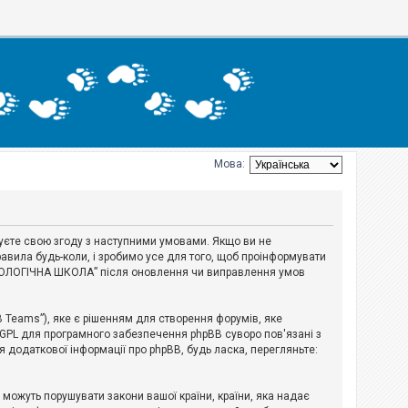
Мова:
джуєте свою згоду з наступними умовами. Якщо ви не
авила будь-коли, і зробимо усе для того, щоб проінформувати
ЕРІОЛОГІЧНА ШКОЛА” після оновлення чи виправлення умов
B Teams”), яке є рішенням для створення форумів, яке
 GPL для програмного забезпечення phpBB суворо пов'язані з
я додаткової інформації про phpBB, будь ласка, перегляньте:
і можуть порушувати закони вашої країни, країни, яка надає