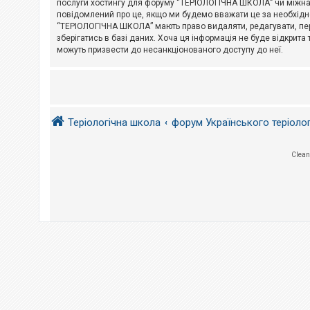
послуги хостингу для форуму “ТЕРІОЛОГІЧНА ШКОЛА” чи міжнарод
повідомлений про це, якщо ми будемо вважати це за необхідне
А
“ТЕРІОЛОГІЧНА ШКОЛА” мають право видаляти, редагувати, пере
к
зберігатись в базі даних. Хоча ця інформація не буде відкрита 
т
и
можуть призвести до несанкціонованого доступу до неї.
в
н
і
т
е
м
и
Теріологічна школа
форум Українського теріоло
П
Clean
о
ш
у
к
Д
о
п
о
м
о
г
а