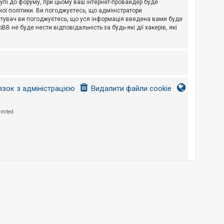
тупі до форуму, при цьому ваш інтернет-провайдер буде
ої політики. Ви погоджуєтесь, що адміністратори
истувач ви погоджуєтесь, що уся інформація введена вами буде
B не буде нести відповідальність за будь-які дії хакерів, які
язок з адміністрацією
Видалити файли cookie
imited