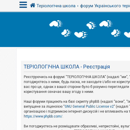
Теріологічна школа
форум Українського тері
В
х
і
д
Т
е
м
ТЕРІОЛОГІЧНА ШКОЛА - Реєстрація
и
б
Реєструючись на форумі “ТЕРІОЛОГІЧНА ШКОЛА” (надалі “ми”, “н
е
з
погоджуєтесь з ними, будь ласка, не заходьте і/або не корис
в
вас про це, однак з вашої сторони було б розумно перегляда
і
користування означає вашу згоду з ними.
д
п
Наші форуми працюють на базі скрипту phpBB (надалі “вони”, “ї
о
в
випущене за ліцензією “
GNU General Public License v2
” (надалі
і
організацією і підтримкою інтернет-дискусій і не впливають на
д
https://www.phpbb.com/
.
е
й
Ви погоджуєтесь не розміщувати образливі, непристойні, вульгар