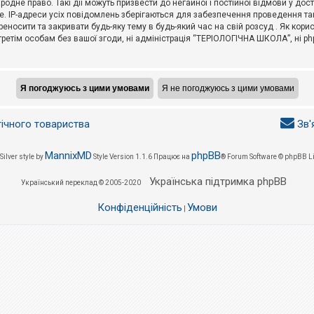
не право. Такі дії можуть призвести до негайної і постійної відмови у дос
. IP-адреси усіх повідомлень зберігаються для забезпечення проведення так
носити та закривати будь-яку тему в будь-який час на свій розсуд . Як кор
третім особам без вашої згоди, ні адміністрація “ТЕРІОЛОГІЧНА ШКОЛА”, ні phpB
гічного товариства
Зв'
MannixMD
phpBB
Silver style by
Style Version 1.1.6
Працює на
® Forum Software © phpBB L
Українська підтримка phpBB
Український переклад © 2005-2020
Конфіденційність
Умови
|