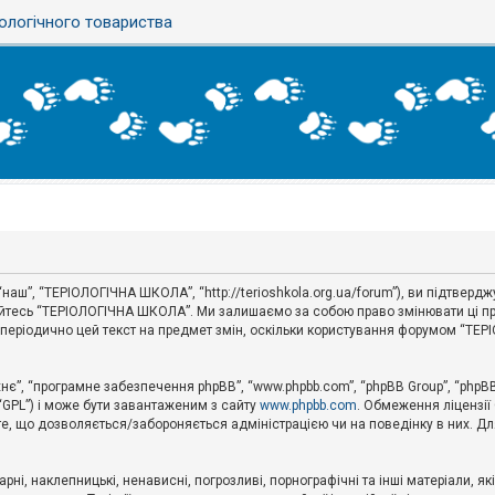
ологічного товариства
аш”, “ТЕРІОЛОГІЧНА ШКОЛА”, “http://terioshkola.org.ua/forum”), ви підтвер
туйтесь “ТЕРІОЛОГІЧНА ШКОЛА”. Ми залишаємо за собою право змінювати ці пр
ти періодично цей текст на предмет змін, оскільки користування форумом “Т
хнє”, “програмне забезпечення phpBB”, “www.phpbb.com”, “phpBB Group”, “phpB
 “GPL”) і може бути завантаженим з сайту
www.phpbb.com
. Обмеження ліцензії
 те, що дозволяється/забороняється адміністрацією чи на поведінку в них. Дл
ні, наклепницькі, ненависні, погрозливі, порнографічні та інші матеріали, як