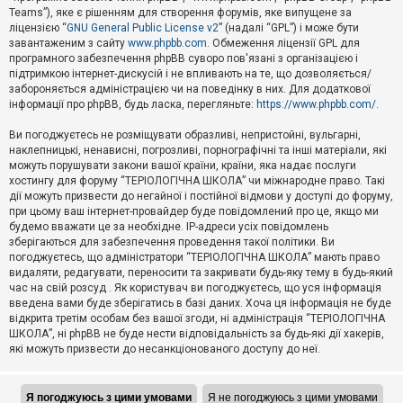
Teams”), яке є рішенням для створення форумів, яке випущене за
А
ліцензією “
GNU General Public License v2
” (надалі “GPL”) і може бути
к
завантаженим з сайту
www.phpbb.com
. Обмеження ліцензії GPL для
т
програмного забезпечення phpBB суворо пов'язані з організацією і
и
підтримкою інтернет-дискусій і не впливають на те, що дозволяється/
в
н
забороняється адміністрацією чи на поведінку в них. Для додаткової
і
інформації про phpBB, будь ласка, перегляньте:
https://www.phpbb.com/
.
т
е
Ви погоджуєтесь не розміщувати образливі, непристойні, вульгарні,
м
наклепницькі, ненависні, погрозливі, порнографічні та інші матеріали, які
и
можуть порушувати закони вашої країни, країни, яка надає послуги
хостингу для форуму “ТЕРІОЛОГІЧНА ШКОЛА” чи міжнародне право. Такі
дії можуть призвести до негайної і постійної відмови у доступі до форуму,
П
при цьому ваш інтернет-провайдер буде повідомлений про це, якщо ми
о
ш
будемо вважати це за необхідне. IP-адреси усіх повідомлень
у
зберігаються для забезпечення проведення такої політики. Ви
к
погоджуєтесь, що адміністратори “ТЕРІОЛОГІЧНА ШКОЛА” мають право
видаляти, редагувати, переносити та закривати будь-яку тему в будь-який
час на свій розсуд . Як користувач ви погоджуєтесь, що уся інформація
Д
введена вами буде зберігатись в базі даних. Хоча ця інформація не буде
о
відкрита третім особам без вашої згоди, ні адміністрація “ТЕРІОЛОГІЧНА
п
ШКОЛА”, ні phpBB не буде нести відповідальність за будь-які дії хакерів,
о
які можуть призвести до несанкціонованого доступу до неї.
м
о
г
а