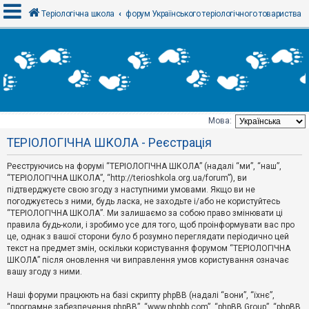
Теріологічна школа
форум Українського теріологічного товариства
В
х
і
д
Мова:
Т
ТЕРІОЛОГІЧНА ШКОЛА - Реєстрація
е
м
и
Реєструючись на форумі “ТЕРІОЛОГІЧНА ШКОЛА” (надалі “ми”, “наш”,
б
“ТЕРІОЛОГІЧНА ШКОЛА”, “http://terioshkola.org.ua/forum”), ви
е
підтверджуєте свою згоду з наступними умовами. Якщо ви не
з
погоджуєтесь з ними, будь ласка, не заходьте і/або не користуйтесь
в
і
“ТЕРІОЛОГІЧНА ШКОЛА”. Ми залишаємо за собою право змінювати ці
д
правила будь-коли, і зробимо усе для того, щоб проінформувати вас про
п
це, однак з вашої сторони було б розумно переглядати періодично цей
о
текст на предмет змін, оскільки користування форумом “ТЕРІОЛОГІЧНА
в
ШКОЛА” після оновлення чи виправлення умов користування означає
і
д
вашу згоду з ними.
е
й
Наші форуми працюють на базі скрипту phpBB (надалі “вони”, “їхнє”,
“програмне забезпечення phpBB”, “www.phpbb.com”, “phpBB Group”, “phpBB