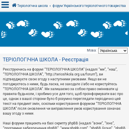
Теріологічна школа
форум Українського теріологічного товариства
В
х
і
д
Мова:
Т
ТЕРІОЛОГІЧНА ШКОЛА - Реєстрація
е
м
и
Реєструючись на форумі “ТЕРІОЛОГІЧНА ШКОЛА” (надалі “ми”, “наш”,
б
“ТЕРІОЛОГІЧНА ШКОЛА”, “http://terioshkola.org.ua/forum”), ви
е
підтверджуєте свою згоду з наступними умовами. Якщо ви не
з
погоджуєтесь з ними, будь ласка, не заходьте і/або не користуйтесь
в
і
“ТЕРІОЛОГІЧНА ШКОЛА”. Ми залишаємо за собою право змінювати ці
д
правила будь-коли, і зробимо усе для того, щоб проінформувати вас про
п
це, однак з вашої сторони було б розумно переглядати періодично цей
о
текст на предмет змін, оскільки користування форумом “ТЕРІОЛОГІЧНА
в
ШКОЛА” після оновлення чи виправлення умов користування означає
і
д
вашу згоду з ними.
е
й
Наші форуми працюють на базі скрипту phpBB (надалі “вони”, “їхнє”,
“програмне забезпечення phpBB”, “www.phpbb.com”, “phpBB Group”, “phpBB