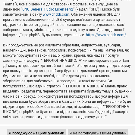
Teams”), яке є рішенням для створення форумів, яке випущене за
А
ліцензією “
GNU General Public License v2
” (надалі “GPL”) і може бути
к
завантаженим з сайту
www.phpbb.com
. Обмеження ліцензії GPL для
т
програмного забезпечення phpBB суворо пов'язані з організацією і
и
підтримкою інтернет-дискусій і не впливають на те, що дозволяється/
в
н
забороняється адміністрацією чи на поведінку в них. Для додаткової
і
інформації про phpBB, будь ласка, перегляньте:
https://www.phpbb.com/
.
т
е
Ви погоджуєтесь не розміщувати образливі, непристойні, вульгарні,
м
наклепницькі, ненависні, погрозливі, порнографічні та інші матеріали, які
и
можуть порушувати закони вашої країни, країни, яка надає послуги
хостингу для форуму “ТЕРІОЛОГІЧНА ШКОЛА” чи міжнародне право. Такі
дії можуть призвести до негайної і постійної відмови у доступі до форуму,
П
при цьому ваш інтернет-провайдер буде повідомлений про це, якщо ми
о
ш
будемо вважати це за необхідне. IP-адреси усіх повідомлень
у
зберігаються для забезпечення проведення такої політики. Ви
к
погоджуєтесь, що адміністратори “ТЕРІОЛОГІЧНА ШКОЛА” мають право
видаляти, редагувати, переносити та закривати будь-яку тему в будь-який
час на свій розсуд . Як користувач ви погоджуєтесь, що уся інформація
Д
введена вами буде зберігатись в базі даних. Хоча ця інформація не буде
о
відкрита третім особам без вашої згоди, ні адміністрація “ТЕРІОЛОГІЧНА
п
ШКОЛА”, ні phpBB не буде нести відповідальність за будь-які дії хакерів,
о
які можуть призвести до несанкціонованого доступу до неї.
м
о
г
а