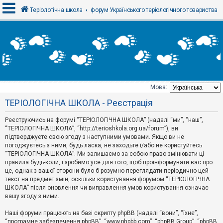
Теріологічна школа
форум Українського теріологічного товариства
В
х
і
д
Мова:
Т
ТЕРІОЛОГІЧНА ШКОЛА - Реєстрація
е
м
и
Реєструючись на форумі “ТЕРІОЛОГІЧНА ШКОЛА” (надалі “ми”, “наш”,
б
“ТЕРІОЛОГІЧНА ШКОЛА”, “http://terioshkola.org.ua/forum”), ви
е
підтверджуєте свою згоду з наступними умовами. Якщо ви не
з
погоджуєтесь з ними, будь ласка, не заходьте і/або не користуйтесь
в
і
“ТЕРІОЛОГІЧНА ШКОЛА”. Ми залишаємо за собою право змінювати ці
д
правила будь-коли, і зробимо усе для того, щоб проінформувати вас про
п
це, однак з вашої сторони було б розумно переглядати періодично цей
о
текст на предмет змін, оскільки користування форумом “ТЕРІОЛОГІЧНА
в
ШКОЛА” після оновлення чи виправлення умов користування означає
і
д
вашу згоду з ними.
е
й
Наші форуми працюють на базі скрипту phpBB (надалі “вони”, “їхнє”,
“програмне забезпечення phpBB”, “www.phpbb.com”, “phpBB Group”, “phpBB