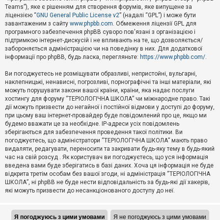
Teams”), яке є рішенням для створення форумів, яке випущене за
А
ліцензією “
GNU General Public License v2
” (надалі “GPL”) і може бути
к
завантаженим з сайту
www.phpbb.com
. Обмеження ліцензії GPL для
т
програмного забезпечення phpBB суворо пов'язані з організацією і
и
підтримкою інтернет-дискусій і не впливають на те, що дозволяється/
в
н
забороняється адміністрацією чи на поведінку в них. Для додаткової
і
інформації про phpBB, будь ласка, перегляньте:
https://www.phpbb.com/
.
т
е
Ви погоджуєтесь не розміщувати образливі, непристойні, вульгарні,
м
наклепницькі, ненависні, погрозливі, порнографічні та інші матеріали, які
и
можуть порушувати закони вашої країни, країни, яка надає послуги
хостингу для форуму “ТЕРІОЛОГІЧНА ШКОЛА” чи міжнародне право. Такі
дії можуть призвести до негайної і постійної відмови у доступі до форуму,
П
при цьому ваш інтернет-провайдер буде повідомлений про це, якщо ми
о
ш
будемо вважати це за необхідне. IP-адреси усіх повідомлень
у
зберігаються для забезпечення проведення такої політики. Ви
к
погоджуєтесь, що адміністратори “ТЕРІОЛОГІЧНА ШКОЛА” мають право
видаляти, редагувати, переносити та закривати будь-яку тему в будь-який
час на свій розсуд . Як користувач ви погоджуєтесь, що уся інформація
Д
введена вами буде зберігатись в базі даних. Хоча ця інформація не буде
о
відкрита третім особам без вашої згоди, ні адміністрація “ТЕРІОЛОГІЧНА
п
ШКОЛА”, ні phpBB не буде нести відповідальність за будь-які дії хакерів,
о
які можуть призвести до несанкціонованого доступу до неї.
м
о
г
а