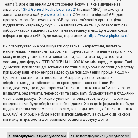
Teams”), яке є рішенням для створення форумів, яке випущене за
А
ліцензією “
GNU General Public License v2
” (надалі “GPL”) і може бути
к
завантаженим з сайту
www.phpbb.com
. Обмеження ліцензії GPL для
т
програмного забезпечення phpBB суворо пов'язані з організацією і
и
підтримкою інтернет-дискусій і не впливають на те, що дозволяється/
в
н
забороняється адміністрацією чи на поведінку в них. Для додаткової
і
інформації про phpBB, будь ласка, перегляньте:
https://www.phpbb.com/
.
т
е
Ви погоджуєтесь не розміщувати образливі, непристойні, вульгарні,
м
наклепницькі, ненависні, погрозливі, порнографічні та інші матеріали, які
и
можуть порушувати закони вашої країни, країни, яка надає послуги
хостингу для форуму “ТЕРІОЛОГІЧНА ШКОЛА” чи міжнародне право. Такі
дії можуть призвести до негайної і постійної відмови у доступі до форуму,
П
при цьому ваш інтернет-провайдер буде повідомлений про це, якщо ми
о
ш
будемо вважати це за необхідне. IP-адреси усіх повідомлень
у
зберігаються для забезпечення проведення такої політики. Ви
к
погоджуєтесь, що адміністратори “ТЕРІОЛОГІЧНА ШКОЛА” мають право
видаляти, редагувати, переносити та закривати будь-яку тему в будь-який
час на свій розсуд . Як користувач ви погоджуєтесь, що уся інформація
Д
введена вами буде зберігатись в базі даних. Хоча ця інформація не буде
о
відкрита третім особам без вашої згоди, ні адміністрація “ТЕРІОЛОГІЧНА
п
ШКОЛА”, ні phpBB не буде нести відповідальність за будь-які дії хакерів,
о
які можуть призвести до несанкціонованого доступу до неї.
м
о
г
а