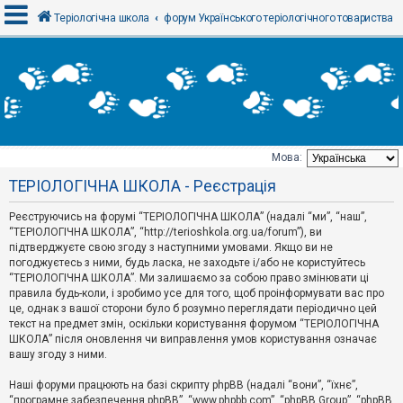
Теріологічна школа
форум Українського теріологічного товариства
В
х
і
д
Мова:
Т
ТЕРІОЛОГІЧНА ШКОЛА - Реєстрація
е
м
и
Реєструючись на форумі “ТЕРІОЛОГІЧНА ШКОЛА” (надалі “ми”, “наш”,
б
“ТЕРІОЛОГІЧНА ШКОЛА”, “http://terioshkola.org.ua/forum”), ви
е
підтверджуєте свою згоду з наступними умовами. Якщо ви не
з
погоджуєтесь з ними, будь ласка, не заходьте і/або не користуйтесь
в
і
“ТЕРІОЛОГІЧНА ШКОЛА”. Ми залишаємо за собою право змінювати ці
д
правила будь-коли, і зробимо усе для того, щоб проінформувати вас про
п
це, однак з вашої сторони було б розумно переглядати періодично цей
о
текст на предмет змін, оскільки користування форумом “ТЕРІОЛОГІЧНА
в
ШКОЛА” після оновлення чи виправлення умов користування означає
і
д
вашу згоду з ними.
е
й
Наші форуми працюють на базі скрипту phpBB (надалі “вони”, “їхнє”,
“програмне забезпечення phpBB”, “www.phpbb.com”, “phpBB Group”, “phpBB