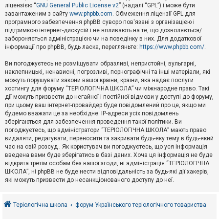
е
ліцензією “
GNU General Public License v2
” (надалі “GPL”) і може бути
з
в
завантаженим з сайту
www.phpbb.com
. Обмеження ліцензії GPL для
і
програмного забезпечення phpBB суворо пов'язані з організацією і
д
підтримкою інтернет-дискусій і не впливають на те, що дозволяється/
п
забороняється адміністрацією чи на поведінку в них. Для додаткової
о
інформації про phpBB, будь ласка, перегляньте:
https://www.phpbb.com/
.
в
і
д
Ви погоджуєтесь не розміщувати образливі, непристойні, вульгарні,
е
наклепницькі, ненависні, погрозливі, порнографічні та інші матеріали, які
й
можуть порушувати закони вашої країни, країни, яка надає послуги
хостингу для форуму “ТЕРІОЛОГІЧНА ШКОЛА” чи міжнародне право. Такі
дії можуть призвести до негайної і постійної відмови у доступі до форуму,
А
при цьому ваш інтернет-провайдер буде повідомлений про це, якщо ми
к
будемо вважати це за необхідне. IP-адреси усіх повідомлень
т
зберігаються для забезпечення проведення такої політики. Ви
и
в
погоджуєтесь, що адміністратори “ТЕРІОЛОГІЧНА ШКОЛА” мають право
н
видаляти, редагувати, переносити та закривати будь-яку тему в будь-який
і
час на свій розсуд . Як користувач ви погоджуєтесь, що уся інформація
т
введена вами буде зберігатись в базі даних. Хоча ця інформація не буде
е
відкрита третім особам без вашої згоди, ні адміністрація “ТЕРІОЛОГІЧНА
м
и
ШКОЛА”, ні phpBB не буде нести відповідальність за будь-які дії хакерів,
які можуть призвести до несанкціонованого доступу до неї.
П
о
Теріологічна школа
форум Українського теріологічного товариства
ш
у