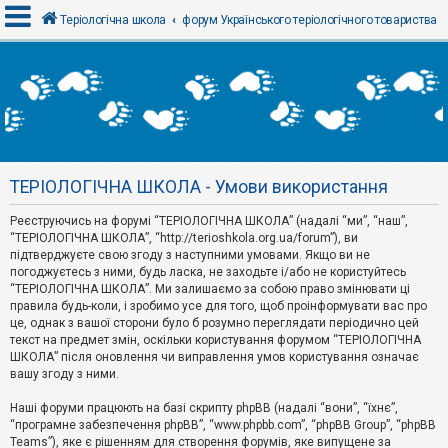
Теріологічна школа
форум Українського теріологічного товариства
В
х
і
д
ТЕРІОЛОГІЧНА ШКОЛА - Умови використання
Р
е
Реєструючись на форумі “ТЕРІОЛОГІЧНА ШКОЛА” (надалі “ми”, “наш”,
є
“ТЕРІОЛОГІЧНА ШКОЛА”, “http://terioshkola.org.ua/forum”), ви
с
т
підтверджуєте свою згоду з наступними умовами. Якщо ви не
р
погоджуєтесь з ними, будь ласка, не заходьте і/або не користуйтесь
а
“ТЕРІОЛОГІЧНА ШКОЛА”. Ми залишаємо за собою право змінювати ці
ц
правила будь-коли, і зробимо усе для того, щоб проінформувати вас про
і
я
це, однак з вашої сторони було б розумно переглядати періодично цей
текст на предмет змін, оскільки користування форумом “ТЕРІОЛОГІЧНА
ШКОЛА” після оновлення чи виправлення умов користування означає
вашу згоду з ними.
Т
е
м
Наші форуми працюють на базі скрипту phpBB (надалі “вони”, “їхнє”,
и
“програмне забезпечення phpBB”, “www.phpbb.com”, “phpBB Group”, “phpBB
б
Teams”), яке є рішенням для створення форумів, яке випущене за