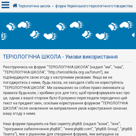
Теріологічна школа
форум Українського теріологічного товариства
В
х
і
д
ТЕРІОЛОГІЧНА ШКОЛА - Умови використання
Р
е
Реєструючись на форумі “ТЕРІОЛОГІЧНА ШКОЛА” (надалі “ми”, “наш”,
є
“ТЕРІОЛОГІЧНА ШКОЛА”, “http://terioshkola.org.ua/forum”), ви
с
т
підтверджуєте свою згоду з наступними умовами. Якщо ви не
р
погоджуєтесь з ними, будь ласка, не заходьте і/або не користуйтесь
а
“ТЕРІОЛОГІЧНА ШКОЛА”. Ми залишаємо за собою право змінювати ці
ц
правила будь-коли, і зробимо усе для того, щоб проінформувати вас про
і
я
це, однак з вашої сторони було б розумно переглядати періодично цей
текст на предмет змін, оскільки користування форумом “ТЕРІОЛОГІЧНА
ШКОЛА” після оновлення чи виправлення умов користування означає
вашу згоду з ними.
Т
е
м
Наші форуми працюють на базі скрипту phpBB (надалі “вони”, “їхнє”,
и
“програмне забезпечення phpBB”, “www.phpbb.com”, “phpBB Group”, “phpBB
б
Teams”), яке є рішенням для створення форумів, яке випущене за