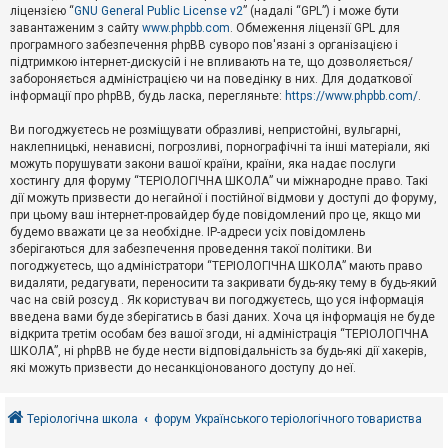
е
ліцензією “
GNU General Public License v2
” (надалі “GPL”) і може бути
з
в
завантаженим з сайту
www.phpbb.com
. Обмеження ліцензії GPL для
і
програмного забезпечення phpBB суворо пов'язані з організацією і
д
підтримкою інтернет-дискусій і не впливають на те, що дозволяється/
п
забороняється адміністрацією чи на поведінку в них. Для додаткової
о
інформації про phpBB, будь ласка, перегляньте:
https://www.phpbb.com/
.
в
і
д
Ви погоджуєтесь не розміщувати образливі, непристойні, вульгарні,
е
наклепницькі, ненависні, погрозливі, порнографічні та інші матеріали, які
й
можуть порушувати закони вашої країни, країни, яка надає послуги
хостингу для форуму “ТЕРІОЛОГІЧНА ШКОЛА” чи міжнародне право. Такі
дії можуть призвести до негайної і постійної відмови у доступі до форуму,
А
при цьому ваш інтернет-провайдер буде повідомлений про це, якщо ми
к
будемо вважати це за необхідне. IP-адреси усіх повідомлень
т
зберігаються для забезпечення проведення такої політики. Ви
и
в
погоджуєтесь, що адміністратори “ТЕРІОЛОГІЧНА ШКОЛА” мають право
н
видаляти, редагувати, переносити та закривати будь-яку тему в будь-який
і
час на свій розсуд . Як користувач ви погоджуєтесь, що уся інформація
т
введена вами буде зберігатись в базі даних. Хоча ця інформація не буде
е
відкрита третім особам без вашої згоди, ні адміністрація “ТЕРІОЛОГІЧНА
м
и
ШКОЛА”, ні phpBB не буде нести відповідальність за будь-які дії хакерів,
які можуть призвести до несанкціонованого доступу до неї.
П
о
Теріологічна школа
форум Українського теріологічного товариства
ш
у