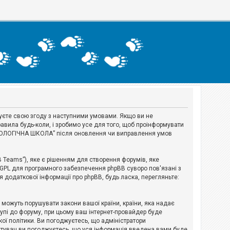
джуєте свою згоду з наступними умовами. Якщо ви не
авила будь-коли, і зробимо усе для того, щоб проінформувати
ЕРІОЛОГІЧНА ШКОЛА” після оновлення чи виправлення умов
B Teams”), яке є рішенням для створення форумів, яке
 GPL для програмного забезпечення phpBB суворо пов'язані з
я додаткової інформації про phpBB, будь ласка, перегляньте:
і можуть порушувати закони вашої країни, країни, яка надає
тупі до форуму, при цьому ваш інтернет-провайдер буде
ої політики. Ви погоджуєтесь, що адміністратори
истувач ви погоджуєтесь, що уся інформація введена вами буде