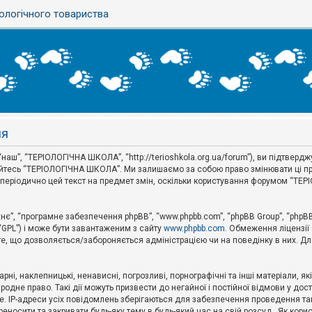
ологічного товариства
ня
аш”, “ТЕРІОЛОГІЧНА ШКОЛА”, “http://terioshkola.org.ua/forum”), ви підтвер
туйтесь “ТЕРІОЛОГІЧНА ШКОЛА”. Ми залишаємо за собою право змінювати ці пр
ти періодично цей текст на предмет змін, оскільки користування форумом “Т
хнє”, “програмне забезпечення phpBB”, “www.phpbb.com”, “phpBB Group”, “phpB
 “GPL”) і може бути завантаженим з сайту
www.phpbb.com
. Обмеження ліцензії
 те, що дозволяється/забороняється адміністрацією чи на поведінку в них. Дл
ні, наклепницькі, ненависні, погрозливі, порнографічні та інші матеріали, як
не право. Такі дії можуть призвести до негайної і постійної відмови у дос
. IP-адреси усіх повідомлень зберігаються для забезпечення проведення так
носити та закривати будь-яку тему в будь-який час на свій розсуд . Як кор