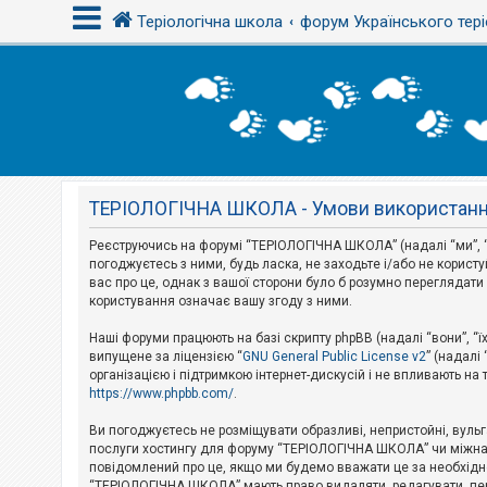
Теріологічна школа
форум Українського тері
В
х
і
д
ТЕРІОЛОГІЧНА ШКОЛА - Умови використан
Р
е
є
Реєструючись на форумі “ТЕРІОЛОГІЧНА ШКОЛА” (надалі “ми”, “н
с
погоджуєтесь з ними, будь ласка, не заходьте і/або не корис
т
вас про це, однак з вашої сторони було б розумно перегляда
р
користування означає вашу згоду з ними.
а
ц
і
Наші форуми працюють на базі скрипту phpBB (надалі “вони”, “ї
я
випущене за ліцензією “
GNU General Public License v2
” (надалі
організацією і підтримкою інтернет-дискусій і не впливають на
https://www.phpbb.com/
.
Т
е
Ви погоджуєтесь не розміщувати образливі, непристойні, вульгар
м
послуги хостингу для форуму “ТЕРІОЛОГІЧНА ШКОЛА” чи міжнарод
и
повідомлений про це, якщо ми будемо вважати це за необхідне
б
“ТЕРІОЛОГІЧНА ШКОЛА” мають право видаляти, редагувати, пере