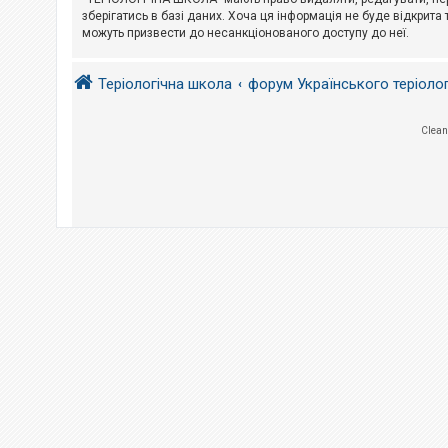
е
з
зберігатись в базі даних. Хоча ця інформація не буде відкрита 
в
можуть призвести до несанкціонованого доступу до неї.
і
д
п
Теріологічна школа
форум Українського теріоло
о
в
і
д
Clean
е
й
А
к
т
и
в
н
і
т
е
м
и
П
о
ш
у