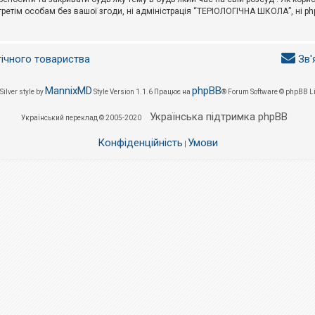
третім особам без вашої згоди, ні адміністрація “ТЕРІОЛОГІЧНА ШКОЛА”, ні phpB
гічного товариства
Зв'
MannixMD
phpBB
Silver style by
Style Version 1.1.6
Працює на
® Forum Software © phpBB L
Українська підтримка phpBB
Український переклад © 2005-2020
Конфіденційність
Умови
|