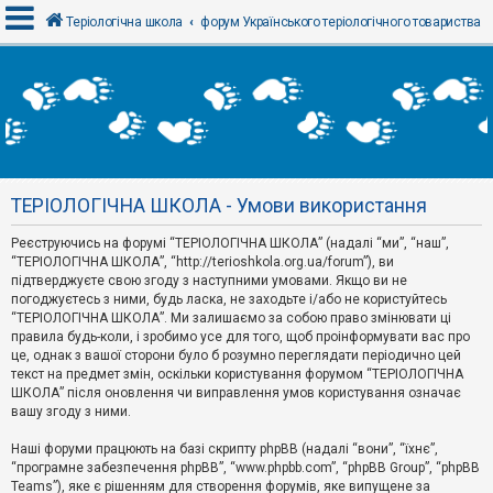
Теріологічна школа
форум Українського теріологічного товариства
В
х
і
д
ТЕРІОЛОГІЧНА ШКОЛА - Умови використання
Р
е
Реєструючись на форумі “ТЕРІОЛОГІЧНА ШКОЛА” (надалі “ми”, “наш”,
є
“ТЕРІОЛОГІЧНА ШКОЛА”, “http://terioshkola.org.ua/forum”), ви
с
т
підтверджуєте свою згоду з наступними умовами. Якщо ви не
р
погоджуєтесь з ними, будь ласка, не заходьте і/або не користуйтесь
а
“ТЕРІОЛОГІЧНА ШКОЛА”. Ми залишаємо за собою право змінювати ці
ц
правила будь-коли, і зробимо усе для того, щоб проінформувати вас про
і
я
це, однак з вашої сторони було б розумно переглядати періодично цей
текст на предмет змін, оскільки користування форумом “ТЕРІОЛОГІЧНА
ШКОЛА” після оновлення чи виправлення умов користування означає
вашу згоду з ними.
Т
е
м
Наші форуми працюють на базі скрипту phpBB (надалі “вони”, “їхнє”,
и
“програмне забезпечення phpBB”, “www.phpbb.com”, “phpBB Group”, “phpBB
б
Teams”), яке є рішенням для створення форумів, яке випущене за