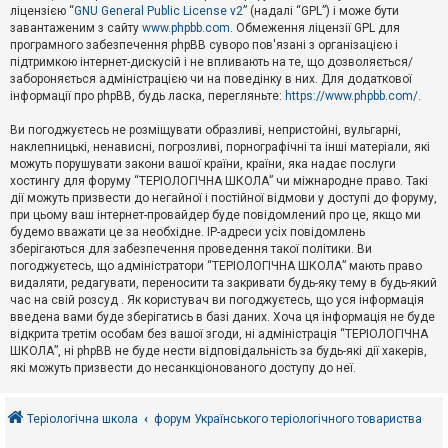
е
ліцензією “
GNU General Public License v2
” (надалі “GPL”) і може бути
з
в
завантаженим з сайту
www.phpbb.com
. Обмеження ліцензії GPL для
і
програмного забезпечення phpBB суворо пов'язані з організацією і
д
підтримкою інтернет-дискусій і не впливають на те, що дозволяється/
п
забороняється адміністрацією чи на поведінку в них. Для додаткової
о
інформації про phpBB, будь ласка, перегляньте:
https://www.phpbb.com/
.
в
і
д
Ви погоджуєтесь не розміщувати образливі, непристойні, вульгарні,
е
наклепницькі, ненависні, погрозливі, порнографічні та інші матеріали, які
й
можуть порушувати закони вашої країни, країни, яка надає послуги
хостингу для форуму “ТЕРІОЛОГІЧНА ШКОЛА” чи міжнародне право. Такі
дії можуть призвести до негайної і постійної відмови у доступі до форуму,
А
при цьому ваш інтернет-провайдер буде повідомлений про це, якщо ми
к
будемо вважати це за необхідне. IP-адреси усіх повідомлень
т
зберігаються для забезпечення проведення такої політики. Ви
и
в
погоджуєтесь, що адміністратори “ТЕРІОЛОГІЧНА ШКОЛА” мають право
н
видаляти, редагувати, переносити та закривати будь-яку тему в будь-який
і
час на свій розсуд . Як користувач ви погоджуєтесь, що уся інформація
т
введена вами буде зберігатись в базі даних. Хоча ця інформація не буде
е
відкрита третім особам без вашої згоди, ні адміністрація “ТЕРІОЛОГІЧНА
м
и
ШКОЛА”, ні phpBB не буде нести відповідальність за будь-які дії хакерів,
які можуть призвести до несанкціонованого доступу до неї.
П
о
Теріологічна школа
форум Українського теріологічного товариства
ш
у