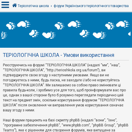
Теріологічна школа
форум Українського теріологічного товариства
В
х
і
д
ТЕРІОЛОГІЧНА ШКОЛА - Умови використання
Р
е
Реєструючись на форумі “ТЕРІОЛОГІЧНА ШКОЛА” (надалі “ми”, “наш”,
є
“ТЕРІОЛОГІЧНА ШКОЛА”, “http://terioshkola.org.ua/forum”), ви
с
т
підтверджуєте свою згоду з наступними умовами. Якщо ви не
р
погоджуєтесь з ними, будь ласка, не заходьте і/або не користуйтесь
а
“ТЕРІОЛОГІЧНА ШКОЛА”. Ми залишаємо за собою право змінювати ці
ц
правила будь-коли, і зробимо усе для того, щоб проінформувати вас про
і
я
це, однак з вашої сторони було б розумно переглядати періодично цей
текст на предмет змін, оскільки користування форумом “ТЕРІОЛОГІЧНА
ШКОЛА” після оновлення чи виправлення умов користування означає
вашу згоду з ними.
Т
е
м
Наші форуми працюють на базі скрипту phpBB (надалі “вони”, “їхнє”,
и
“програмне забезпечення phpBB”, “www.phpbb.com”, “phpBB Group”, “phpBB
б
Teams”), яке є рішенням для створення форумів, яке випущене за