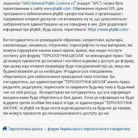
е
ліцензією “
GNU General Public License v2
” (надалі “GPL”) і може бути
з
в
завантаженим з сайту
www.phpbb.com
. Обмеження ліцензії GPL для
і
програмного забезпечення phpBB суворо пов'язані з організацією і
д
підтримкою інтернет-дискусій і не впливають на те, що дозволяється/
п
забороняється адміністрацією чи на поведінку в них. Для додаткової
о
інформації про phpBB, будь ласка, перегляньте:
https://www.phpbb.com/
.
в
і
д
Ви погоджуєтесь не розміщувати образливі, непристойні, вульгарні,
е
наклепницькі, ненависні, погрозливі, порнографічні та інші матеріали, які
й
можуть порушувати закони вашої країни, країни, яка надає послуги
хостингу для форуму “ТЕРІОЛОГІЧНА ШКОЛА” чи міжнародне право. Такі
дії можуть призвести до негайної і постійної відмови у доступі до форуму,
А
при цьому ваш інтернет-провайдер буде повідомлений про це, якщо ми
к
будемо вважати це за необхідне. IP-адреси усіх повідомлень
т
зберігаються для забезпечення проведення такої політики. Ви
и
в
погоджуєтесь, що адміністратори “ТЕРІОЛОГІЧНА ШКОЛА” мають право
н
видаляти, редагувати, переносити та закривати будь-яку тему в будь-який
і
час на свій розсуд . Як користувач ви погоджуєтесь, що уся інформація
т
введена вами буде зберігатись в базі даних. Хоча ця інформація не буде
е
відкрита третім особам без вашої згоди, ні адміністрація “ТЕРІОЛОГІЧНА
м
и
ШКОЛА”, ні phpBB не буде нести відповідальність за будь-які дії хакерів,
які можуть призвести до несанкціонованого доступу до неї.
П
о
Теріологічна школа
форум Українського теріологічного товариства
ш
у