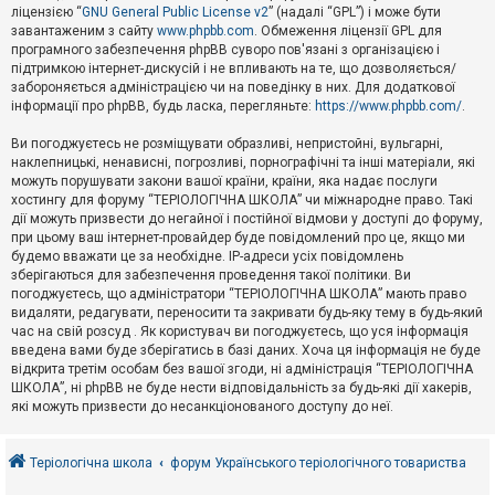
е
ліцензією “
GNU General Public License v2
” (надалі “GPL”) і може бути
з
в
завантаженим з сайту
www.phpbb.com
. Обмеження ліцензії GPL для
і
програмного забезпечення phpBB суворо пов'язані з організацією і
д
підтримкою інтернет-дискусій і не впливають на те, що дозволяється/
п
забороняється адміністрацією чи на поведінку в них. Для додаткової
о
інформації про phpBB, будь ласка, перегляньте:
https://www.phpbb.com/
.
в
і
д
Ви погоджуєтесь не розміщувати образливі, непристойні, вульгарні,
е
наклепницькі, ненависні, погрозливі, порнографічні та інші матеріали, які
й
можуть порушувати закони вашої країни, країни, яка надає послуги
хостингу для форуму “ТЕРІОЛОГІЧНА ШКОЛА” чи міжнародне право. Такі
дії можуть призвести до негайної і постійної відмови у доступі до форуму,
А
при цьому ваш інтернет-провайдер буде повідомлений про це, якщо ми
к
будемо вважати це за необхідне. IP-адреси усіх повідомлень
т
зберігаються для забезпечення проведення такої політики. Ви
и
в
погоджуєтесь, що адміністратори “ТЕРІОЛОГІЧНА ШКОЛА” мають право
н
видаляти, редагувати, переносити та закривати будь-яку тему в будь-який
і
час на свій розсуд . Як користувач ви погоджуєтесь, що уся інформація
т
введена вами буде зберігатись в базі даних. Хоча ця інформація не буде
е
відкрита третім особам без вашої згоди, ні адміністрація “ТЕРІОЛОГІЧНА
м
и
ШКОЛА”, ні phpBB не буде нести відповідальність за будь-які дії хакерів,
які можуть призвести до несанкціонованого доступу до неї.
П
о
Теріологічна школа
форум Українського теріологічного товариства
ш
у