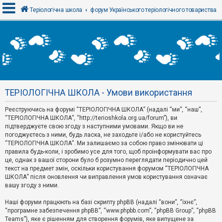
Теріологічна школа
форум Українського теріологічного товариства
В
х
і
д
ТЕРІОЛОГІЧНА ШКОЛА - Умови використання
Р
е
Реєструючись на форумі “ТЕРІОЛОГІЧНА ШКОЛА” (надалі “ми”, “наш”,
є
“ТЕРІОЛОГІЧНА ШКОЛА”, “http://terioshkola.org.ua/forum”), ви
с
т
підтверджуєте свою згоду з наступними умовами. Якщо ви не
р
погоджуєтесь з ними, будь ласка, не заходьте і/або не користуйтесь
а
“ТЕРІОЛОГІЧНА ШКОЛА”. Ми залишаємо за собою право змінювати ці
ц
правила будь-коли, і зробимо усе для того, щоб проінформувати вас про
і
я
це, однак з вашої сторони було б розумно переглядати періодично цей
текст на предмет змін, оскільки користування форумом “ТЕРІОЛОГІЧНА
ШКОЛА” після оновлення чи виправлення умов користування означає
вашу згоду з ними.
Т
е
м
Наші форуми працюють на базі скрипту phpBB (надалі “вони”, “їхнє”,
и
“програмне забезпечення phpBB”, “www.phpbb.com”, “phpBB Group”, “phpBB
б
Teams”), яке є рішенням для створення форумів, яке випущене за