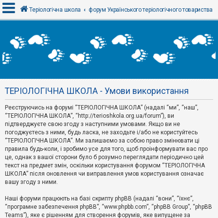
Теріологічна школа
форум Українського теріологічного товариства
В
х
і
д
ТЕРІОЛОГІЧНА ШКОЛА - Умови використання
Р
е
Реєструючись на форумі “ТЕРІОЛОГІЧНА ШКОЛА” (надалі “ми”, “наш”,
є
“ТЕРІОЛОГІЧНА ШКОЛА”, “http://terioshkola.org.ua/forum”), ви
с
т
підтверджуєте свою згоду з наступними умовами. Якщо ви не
р
погоджуєтесь з ними, будь ласка, не заходьте і/або не користуйтесь
а
“ТЕРІОЛОГІЧНА ШКОЛА”. Ми залишаємо за собою право змінювати ці
ц
правила будь-коли, і зробимо усе для того, щоб проінформувати вас про
і
я
це, однак з вашої сторони було б розумно переглядати періодично цей
текст на предмет змін, оскільки користування форумом “ТЕРІОЛОГІЧНА
ШКОЛА” після оновлення чи виправлення умов користування означає
вашу згоду з ними.
Т
е
м
Наші форуми працюють на базі скрипту phpBB (надалі “вони”, “їхнє”,
и
“програмне забезпечення phpBB”, “www.phpbb.com”, “phpBB Group”, “phpBB
б
Teams”), яке є рішенням для створення форумів, яке випущене за