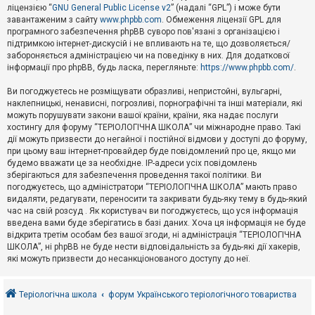
е
ліцензією “
GNU General Public License v2
” (надалі “GPL”) і може бути
з
в
завантаженим з сайту
www.phpbb.com
. Обмеження ліцензії GPL для
і
програмного забезпечення phpBB суворо пов'язані з організацією і
д
підтримкою інтернет-дискусій і не впливають на те, що дозволяється/
п
забороняється адміністрацією чи на поведінку в них. Для додаткової
о
інформації про phpBB, будь ласка, перегляньте:
https://www.phpbb.com/
.
в
і
д
Ви погоджуєтесь не розміщувати образливі, непристойні, вульгарні,
е
наклепницькі, ненависні, погрозливі, порнографічні та інші матеріали, які
й
можуть порушувати закони вашої країни, країни, яка надає послуги
хостингу для форуму “ТЕРІОЛОГІЧНА ШКОЛА” чи міжнародне право. Такі
дії можуть призвести до негайної і постійної відмови у доступі до форуму,
А
при цьому ваш інтернет-провайдер буде повідомлений про це, якщо ми
к
будемо вважати це за необхідне. IP-адреси усіх повідомлень
т
зберігаються для забезпечення проведення такої політики. Ви
и
в
погоджуєтесь, що адміністратори “ТЕРІОЛОГІЧНА ШКОЛА” мають право
н
видаляти, редагувати, переносити та закривати будь-яку тему в будь-який
і
час на свій розсуд . Як користувач ви погоджуєтесь, що уся інформація
т
введена вами буде зберігатись в базі даних. Хоча ця інформація не буде
е
відкрита третім особам без вашої згоди, ні адміністрація “ТЕРІОЛОГІЧНА
м
и
ШКОЛА”, ні phpBB не буде нести відповідальність за будь-які дії хакерів,
які можуть призвести до несанкціонованого доступу до неї.
П
о
Теріологічна школа
форум Українського теріологічного товариства
ш
у