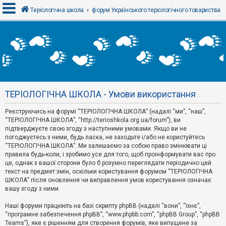
Теріологічна школа
форум Українського теріологічного товариства
В
х
і
д
ТЕРІОЛОГІЧНА ШКОЛА - Умови використання
Р
е
Реєструючись на форумі “ТЕРІОЛОГІЧНА ШКОЛА” (надалі “ми”, “наш”,
є
“ТЕРІОЛОГІЧНА ШКОЛА”, “http://terioshkola.org.ua/forum”), ви
с
т
підтверджуєте свою згоду з наступними умовами. Якщо ви не
р
погоджуєтесь з ними, будь ласка, не заходьте і/або не користуйтесь
а
“ТЕРІОЛОГІЧНА ШКОЛА”. Ми залишаємо за собою право змінювати ці
ц
правила будь-коли, і зробимо усе для того, щоб проінформувати вас про
і
я
це, однак з вашої сторони було б розумно переглядати періодично цей
текст на предмет змін, оскільки користування форумом “ТЕРІОЛОГІЧНА
ШКОЛА” після оновлення чи виправлення умов користування означає
вашу згоду з ними.
Т
е
м
Наші форуми працюють на базі скрипту phpBB (надалі “вони”, “їхнє”,
и
“програмне забезпечення phpBB”, “www.phpbb.com”, “phpBB Group”, “phpBB
б
Teams”), яке є рішенням для створення форумів, яке випущене за