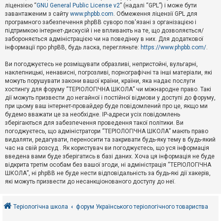
е
ліцензією “
GNU General Public License v2
” (надалі “GPL”) і може бути
з
в
завантаженим з сайту
www.phpbb.com
. Обмеження ліцензії GPL для
і
програмного забезпечення phpBB суворо пов'язані з організацією і
д
підтримкою інтернет-дискусій і не впливають на те, що дозволяється/
п
забороняється адміністрацією чи на поведінку в них. Для додаткової
о
інформації про phpBB, будь ласка, перегляньте:
https://www.phpbb.com/
.
в
і
д
Ви погоджуєтесь не розміщувати образливі, непристойні, вульгарні,
е
наклепницькі, ненависні, погрозливі, порнографічні та інші матеріали, які
й
можуть порушувати закони вашої країни, країни, яка надає послуги
хостингу для форуму “ТЕРІОЛОГІЧНА ШКОЛА” чи міжнародне право. Такі
дії можуть призвести до негайної і постійної відмови у доступі до форуму,
А
при цьому ваш інтернет-провайдер буде повідомлений про це, якщо ми
к
будемо вважати це за необхідне. IP-адреси усіх повідомлень
т
зберігаються для забезпечення проведення такої політики. Ви
и
в
погоджуєтесь, що адміністратори “ТЕРІОЛОГІЧНА ШКОЛА” мають право
н
видаляти, редагувати, переносити та закривати будь-яку тему в будь-який
і
час на свій розсуд . Як користувач ви погоджуєтесь, що уся інформація
т
введена вами буде зберігатись в базі даних. Хоча ця інформація не буде
е
відкрита третім особам без вашої згоди, ні адміністрація “ТЕРІОЛОГІЧНА
м
и
ШКОЛА”, ні phpBB не буде нести відповідальність за будь-які дії хакерів,
які можуть призвести до несанкціонованого доступу до неї.
П
о
Теріологічна школа
форум Українського теріологічного товариства
ш
у