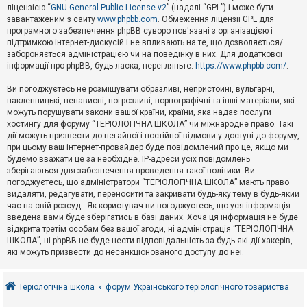
е
ліцензією “
GNU General Public License v2
” (надалі “GPL”) і може бути
з
в
завантаженим з сайту
www.phpbb.com
. Обмеження ліцензії GPL для
і
програмного забезпечення phpBB суворо пов'язані з організацією і
д
підтримкою інтернет-дискусій і не впливають на те, що дозволяється/
п
забороняється адміністрацією чи на поведінку в них. Для додаткової
о
інформації про phpBB, будь ласка, перегляньте:
https://www.phpbb.com/
.
в
і
д
Ви погоджуєтесь не розміщувати образливі, непристойні, вульгарні,
е
наклепницькі, ненависні, погрозливі, порнографічні та інші матеріали, які
й
можуть порушувати закони вашої країни, країни, яка надає послуги
хостингу для форуму “ТЕРІОЛОГІЧНА ШКОЛА” чи міжнародне право. Такі
дії можуть призвести до негайної і постійної відмови у доступі до форуму,
А
при цьому ваш інтернет-провайдер буде повідомлений про це, якщо ми
к
будемо вважати це за необхідне. IP-адреси усіх повідомлень
т
зберігаються для забезпечення проведення такої політики. Ви
и
в
погоджуєтесь, що адміністратори “ТЕРІОЛОГІЧНА ШКОЛА” мають право
н
видаляти, редагувати, переносити та закривати будь-яку тему в будь-який
і
час на свій розсуд . Як користувач ви погоджуєтесь, що уся інформація
т
введена вами буде зберігатись в базі даних. Хоча ця інформація не буде
е
відкрита третім особам без вашої згоди, ні адміністрація “ТЕРІОЛОГІЧНА
м
и
ШКОЛА”, ні phpBB не буде нести відповідальність за будь-які дії хакерів,
які можуть призвести до несанкціонованого доступу до неї.
П
о
Теріологічна школа
форум Українського теріологічного товариства
ш
у