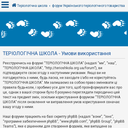
Теріологічна школа
форум Українського теріологічного товариства
В
х
і
д
ТЕРІОЛОГІЧНА ШКОЛА - Умови використання
Р
е
Реєструючись на форумі “ТЕРІОЛОГІЧНА ШКОЛА” (надалі “ми”, “наш”,
є
“ТЕРІОЛОГІЧНА ШКОЛА”, “http://terioshkola.org.ua/forum”), ви
с
т
підтверджуєте свою згоду з наступними умовами. Якщо ви не
р
погоджуєтесь з ними, будь ласка, не заходьте і/або не користуйтесь
а
“ТЕРІОЛОГІЧНА ШКОЛА”. Ми залишаємо за собою право змінювати ці
ц
правила будь-коли, і зробимо усе для того, щоб проінформувати вас про
і
я
це, однак з вашої сторони було б розумно переглядати періодично цей
текст на предмет змін, оскільки користування форумом “ТЕРІОЛОГІЧНА
ШКОЛА” після оновлення чи виправлення умов користування означає
вашу згоду з ними.
Т
е
м
Наші форуми працюють на базі скрипту phpBB (надалі “вони”, “їхнє”,
и
“програмне забезпечення phpBB”, “www.phpbb.com”, “phpBB Group”, “phpBB
б
Teams”), яке є рішенням для створення форумів, яке випущене за