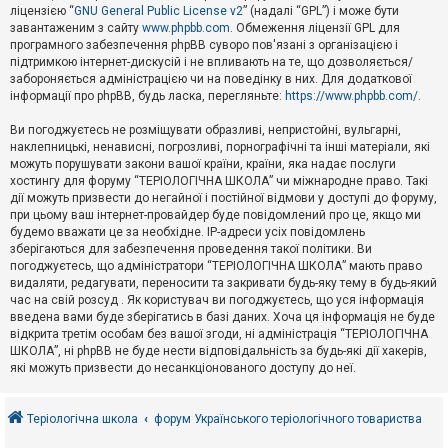
е
ліцензією “
GNU General Public License v2
” (надалі “GPL”) і може бути
з
в
завантаженим з сайту
www.phpbb.com
. Обмеження ліцензії GPL для
і
програмного забезпечення phpBB суворо пов'язані з організацією і
д
підтримкою інтернет-дискусій і не впливають на те, що дозволяється/
п
забороняється адміністрацією чи на поведінку в них. Для додаткової
о
інформації про phpBB, будь ласка, перегляньте:
https://www.phpbb.com/
.
в
і
д
Ви погоджуєтесь не розміщувати образливі, непристойні, вульгарні,
е
наклепницькі, ненависні, погрозливі, порнографічні та інші матеріали, які
й
можуть порушувати закони вашої країни, країни, яка надає послуги
хостингу для форуму “ТЕРІОЛОГІЧНА ШКОЛА” чи міжнародне право. Такі
дії можуть призвести до негайної і постійної відмови у доступі до форуму,
А
при цьому ваш інтернет-провайдер буде повідомлений про це, якщо ми
к
будемо вважати це за необхідне. IP-адреси усіх повідомлень
т
зберігаються для забезпечення проведення такої політики. Ви
и
в
погоджуєтесь, що адміністратори “ТЕРІОЛОГІЧНА ШКОЛА” мають право
н
видаляти, редагувати, переносити та закривати будь-яку тему в будь-який
і
час на свій розсуд . Як користувач ви погоджуєтесь, що уся інформація
т
введена вами буде зберігатись в базі даних. Хоча ця інформація не буде
е
відкрита третім особам без вашої згоди, ні адміністрація “ТЕРІОЛОГІЧНА
м
и
ШКОЛА”, ні phpBB не буде нести відповідальність за будь-які дії хакерів,
які можуть призвести до несанкціонованого доступу до неї.
П
о
Теріологічна школа
форум Українського теріологічного товариства
ш
у