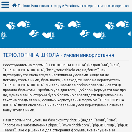
Теріологічна школа
форум Українського теріологічного товариства
В
х
і
д
ТЕРІОЛОГІЧНА ШКОЛА - Умови використання
Р
е
Реєструючись на форумі “ТЕРІОЛОГІЧНА ШКОЛА” (надалі “ми”, “наш”,
є
“ТЕРІОЛОГІЧНА ШКОЛА”, “http://terioshkola.org.ua/forum”), ви
с
т
підтверджуєте свою згоду з наступними умовами. Якщо ви не
р
погоджуєтесь з ними, будь ласка, не заходьте і/або не користуйтесь
а
“ТЕРІОЛОГІЧНА ШКОЛА”. Ми залишаємо за собою право змінювати ці
ц
правила будь-коли, і зробимо усе для того, щоб проінформувати вас про
і
я
це, однак з вашої сторони було б розумно переглядати періодично цей
текст на предмет змін, оскільки користування форумом “ТЕРІОЛОГІЧНА
ШКОЛА” після оновлення чи виправлення умов користування означає
вашу згоду з ними.
Т
е
м
Наші форуми працюють на базі скрипту phpBB (надалі “вони”, “їхнє”,
и
“програмне забезпечення phpBB”, “www.phpbb.com”, “phpBB Group”, “phpBB
б
Teams”), яке є рішенням для створення форумів, яке випущене за