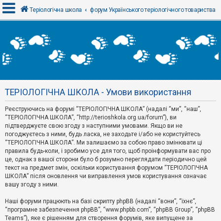
Теріологічна школа
форум Українського теріологічного товариства
В
х
і
д
ТЕРІОЛОГІЧНА ШКОЛА - Умови використання
Р
е
Реєструючись на форумі “ТЕРІОЛОГІЧНА ШКОЛА” (надалі “ми”, “наш”,
є
“ТЕРІОЛОГІЧНА ШКОЛА”, “http://terioshkola.org.ua/forum”), ви
с
т
підтверджуєте свою згоду з наступними умовами. Якщо ви не
р
погоджуєтесь з ними, будь ласка, не заходьте і/або не користуйтесь
а
“ТЕРІОЛОГІЧНА ШКОЛА”. Ми залишаємо за собою право змінювати ці
ц
правила будь-коли, і зробимо усе для того, щоб проінформувати вас про
і
я
це, однак з вашої сторони було б розумно переглядати періодично цей
текст на предмет змін, оскільки користування форумом “ТЕРІОЛОГІЧНА
ШКОЛА” після оновлення чи виправлення умов користування означає
вашу згоду з ними.
Т
е
м
Наші форуми працюють на базі скрипту phpBB (надалі “вони”, “їхнє”,
и
“програмне забезпечення phpBB”, “www.phpbb.com”, “phpBB Group”, “phpBB
б
Teams”), яке є рішенням для створення форумів, яке випущене за