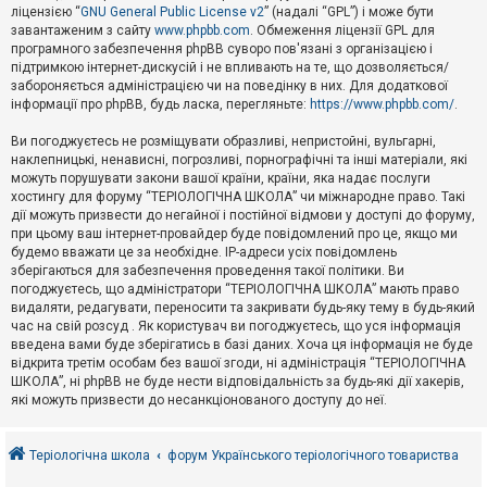
е
ліцензією “
GNU General Public License v2
” (надалі “GPL”) і може бути
з
в
завантаженим з сайту
www.phpbb.com
. Обмеження ліцензії GPL для
і
програмного забезпечення phpBB суворо пов'язані з організацією і
д
підтримкою інтернет-дискусій і не впливають на те, що дозволяється/
п
забороняється адміністрацією чи на поведінку в них. Для додаткової
о
інформації про phpBB, будь ласка, перегляньте:
https://www.phpbb.com/
.
в
і
д
Ви погоджуєтесь не розміщувати образливі, непристойні, вульгарні,
е
наклепницькі, ненависні, погрозливі, порнографічні та інші матеріали, які
й
можуть порушувати закони вашої країни, країни, яка надає послуги
хостингу для форуму “ТЕРІОЛОГІЧНА ШКОЛА” чи міжнародне право. Такі
дії можуть призвести до негайної і постійної відмови у доступі до форуму,
А
при цьому ваш інтернет-провайдер буде повідомлений про це, якщо ми
к
будемо вважати це за необхідне. IP-адреси усіх повідомлень
т
зберігаються для забезпечення проведення такої політики. Ви
и
в
погоджуєтесь, що адміністратори “ТЕРІОЛОГІЧНА ШКОЛА” мають право
н
видаляти, редагувати, переносити та закривати будь-яку тему в будь-який
і
час на свій розсуд . Як користувач ви погоджуєтесь, що уся інформація
т
введена вами буде зберігатись в базі даних. Хоча ця інформація не буде
е
відкрита третім особам без вашої згоди, ні адміністрація “ТЕРІОЛОГІЧНА
м
и
ШКОЛА”, ні phpBB не буде нести відповідальність за будь-які дії хакерів,
які можуть призвести до несанкціонованого доступу до неї.
П
о
Теріологічна школа
форум Українського теріологічного товариства
ш
у