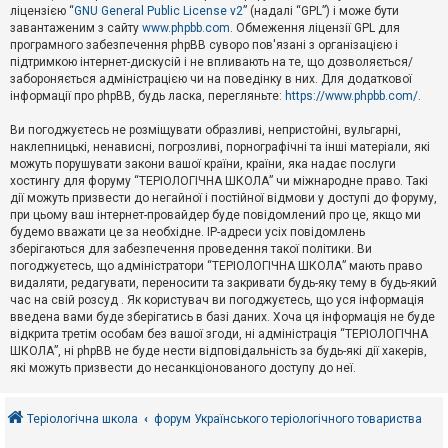
е
ліцензією “
GNU General Public License v2
” (надалі “GPL”) і може бути
з
в
завантаженим з сайту
www.phpbb.com
. Обмеження ліцензії GPL для
і
програмного забезпечення phpBB суворо пов'язані з організацією і
д
підтримкою інтернет-дискусій і не впливають на те, що дозволяється/
п
забороняється адміністрацією чи на поведінку в них. Для додаткової
о
інформації про phpBB, будь ласка, перегляньте:
https://www.phpbb.com/
.
в
і
д
Ви погоджуєтесь не розміщувати образливі, непристойні, вульгарні,
е
наклепницькі, ненависні, погрозливі, порнографічні та інші матеріали, які
й
можуть порушувати закони вашої країни, країни, яка надає послуги
хостингу для форуму “ТЕРІОЛОГІЧНА ШКОЛА” чи міжнародне право. Такі
дії можуть призвести до негайної і постійної відмови у доступі до форуму,
А
при цьому ваш інтернет-провайдер буде повідомлений про це, якщо ми
к
будемо вважати це за необхідне. IP-адреси усіх повідомлень
т
зберігаються для забезпечення проведення такої політики. Ви
и
в
погоджуєтесь, що адміністратори “ТЕРІОЛОГІЧНА ШКОЛА” мають право
н
видаляти, редагувати, переносити та закривати будь-яку тему в будь-який
і
час на свій розсуд . Як користувач ви погоджуєтесь, що уся інформація
т
введена вами буде зберігатись в базі даних. Хоча ця інформація не буде
е
відкрита третім особам без вашої згоди, ні адміністрація “ТЕРІОЛОГІЧНА
м
и
ШКОЛА”, ні phpBB не буде нести відповідальність за будь-які дії хакерів,
які можуть призвести до несанкціонованого доступу до неї.
П
о
Теріологічна школа
форум Українського теріологічного товариства
ш
у