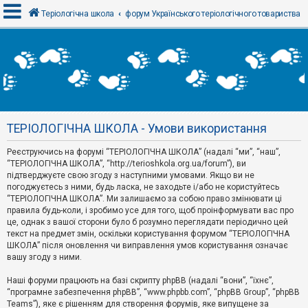
Теріологічна школа
форум Українського теріологічного товариства
В
х
і
д
ТЕРІОЛОГІЧНА ШКОЛА - Умови використання
Р
е
Реєструючись на форумі “ТЕРІОЛОГІЧНА ШКОЛА” (надалі “ми”, “наш”,
є
“ТЕРІОЛОГІЧНА ШКОЛА”, “http://terioshkola.org.ua/forum”), ви
с
т
підтверджуєте свою згоду з наступними умовами. Якщо ви не
р
погоджуєтесь з ними, будь ласка, не заходьте і/або не користуйтесь
а
“ТЕРІОЛОГІЧНА ШКОЛА”. Ми залишаємо за собою право змінювати ці
ц
правила будь-коли, і зробимо усе для того, щоб проінформувати вас про
і
я
це, однак з вашої сторони було б розумно переглядати періодично цей
текст на предмет змін, оскільки користування форумом “ТЕРІОЛОГІЧНА
ШКОЛА” після оновлення чи виправлення умов користування означає
вашу згоду з ними.
Т
е
м
Наші форуми працюють на базі скрипту phpBB (надалі “вони”, “їхнє”,
и
“програмне забезпечення phpBB”, “www.phpbb.com”, “phpBB Group”, “phpBB
б
Teams”), яке є рішенням для створення форумів, яке випущене за