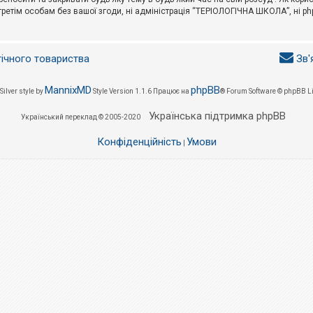
третім особам без вашої згоди, ні адміністрація “ТЕРІОЛОГІЧНА ШКОЛА”, ні phpB
гічного товариства
Зв'
MannixMD
phpBB
Silver style by
Style Version 1.1.6
Працює на
® Forum Software © phpBB L
Українська підтримка phpBB
Український переклад © 2005-2020
Конфіденційність
Умови
|