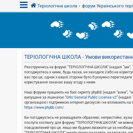
Теріологічна школа
форум Українського тері
В
х
і
д
ТЕРІОЛОГІЧНА ШКОЛА - Умови використан
Р
е
є
Реєструючись на форумі “ТЕРІОЛОГІЧНА ШКОЛА” (надалі “ми”, “н
с
погоджуєтесь з ними, будь ласка, не заходьте і/або не корис
т
вас про це, однак з вашої сторони було б розумно перегляда
р
користування означає вашу згоду з ними.
а
ц
і
Наші форуми працюють на базі скрипту phpBB (надалі “вони”, “ї
я
випущене за ліцензією “
GNU General Public License v2
” (надалі
організацією і підтримкою інтернет-дискусій і не впливають на
https://www.phpbb.com/
.
Т
е
Ви погоджуєтесь не розміщувати образливі, непристойні, вульгар
м
послуги хостингу для форуму “ТЕРІОЛОГІЧНА ШКОЛА” чи міжнарод
и
повідомлений про це, якщо ми будемо вважати це за необхідне
б
“ТЕРІОЛОГІЧНА ШКОЛА” мають право видаляти, редагувати, пере