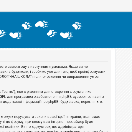
джуєте свою згоду з наступними умовами. Якщо ви не
авила будь-коли, і зробимо усе для того, щоб проінформувати
ЕРІОЛОГІЧНА ШКОЛА” після оновлення чи виправлення умов
B Teams”), яке є рішенням для створення форумів, яке
 GPL для програмного забезпечення phpBB суворо пов'язані з
я додаткової інформації про phpBB, будь ласка, перегляньте:
і можуть порушувати закони вашої країни, країни, яка надає
тупі до форуму, при цьому ваш інтернет-провайдер буде
ої політики. Ви погоджуєтесь, що адміністратори
истувач ви погоджуєтесь, що уся інформація введена вами буде