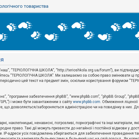
ологічного товариства
ня
аш”, “ТЕРІОЛОГІЧНА ШКОЛА”, “http://terioshkola.org.ua/forum”), ви підтвер
туйтесь “ТЕРІОЛОГІЧНА ШКОЛА”. Ми залишаємо за собою право змінювати ці пр
ти періодично цей текст на предмет змін, оскільки користування форумом “Т
хнє”, “програмне забезпечення phpBB”, “www.phpbb.com”, “phpBB Group”, “phpB
 “GPL”) і може бути завантаженим з сайту
www.phpbb.com
. Обмеження ліцензії
 те, що дозволяється/забороняється адміністрацією чи на поведінку в них. Дл
ні, наклепницькі, ненависні, погрозливі, порнографічні та інші матеріали, як
не право. Такі дії можуть призвести до негайної і постійної відмови у дос
. IP-адреси усіх повідомлень зберігаються для забезпечення проведення так
носити та закривати будь-яку тему в будь-який час на свій розсуд . Як кор