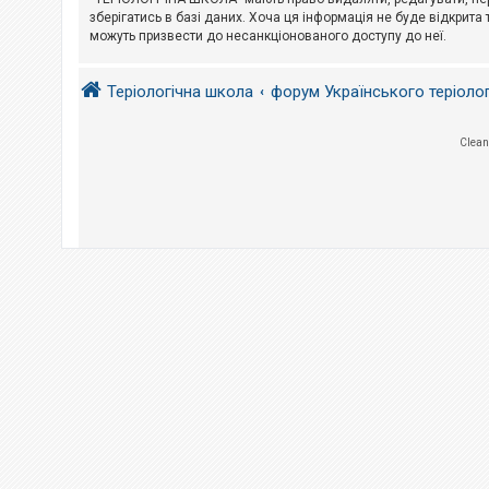
е
з
зберігатись в базі даних. Хоча ця інформація не буде відкрита 
в
можуть призвести до несанкціонованого доступу до неї.
і
д
п
Теріологічна школа
форум Українського теріоло
о
в
і
д
Clean
е
й
А
к
т
и
в
н
і
т
е
м
и
П
о
ш
у