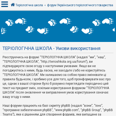
Теріологічна школа
форум Українського теріологічного товариства
В
х
і
д
ТЕРІОЛОГІЧНА ШКОЛА - Умови використання
Р
е
Реєструючись на форумі “ТЕРІОЛОГІЧНА ШКОЛА” (надалі “ми”, “наш”,
є
“ТЕРІОЛОГІЧНА ШКОЛА”, “http://terioshkola.org.ua/forum”), ви
с
т
підтверджуєте свою згоду з наступними умовами. Якщо ви не
р
погоджуєтесь з ними, будь ласка, не заходьте і/або не користуйтесь
а
“ТЕРІОЛОГІЧНА ШКОЛА”. Ми залишаємо за собою право змінювати ці
ц
правила будь-коли, і зробимо усе для того, щоб проінформувати вас про
і
я
це, однак з вашої сторони було б розумно переглядати періодично цей
текст на предмет змін, оскільки користування форумом “ТЕРІОЛОГІЧНА
ШКОЛА” після оновлення чи виправлення умов користування означає
вашу згоду з ними.
Т
е
м
Наші форуми працюють на базі скрипту phpBB (надалі “вони”, “їхнє”,
и
“програмне забезпечення phpBB”, “www.phpbb.com”, “phpBB Group”, “phpBB
б
Teams”), яке є рішенням для створення форумів, яке випущене за