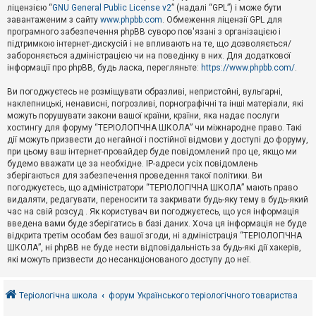
е
ліцензією “
GNU General Public License v2
” (надалі “GPL”) і може бути
з
в
завантаженим з сайту
www.phpbb.com
. Обмеження ліцензії GPL для
і
програмного забезпечення phpBB суворо пов'язані з організацією і
д
підтримкою інтернет-дискусій і не впливають на те, що дозволяється/
п
забороняється адміністрацією чи на поведінку в них. Для додаткової
о
інформації про phpBB, будь ласка, перегляньте:
https://www.phpbb.com/
.
в
і
д
Ви погоджуєтесь не розміщувати образливі, непристойні, вульгарні,
е
наклепницькі, ненависні, погрозливі, порнографічні та інші матеріали, які
й
можуть порушувати закони вашої країни, країни, яка надає послуги
хостингу для форуму “ТЕРІОЛОГІЧНА ШКОЛА” чи міжнародне право. Такі
дії можуть призвести до негайної і постійної відмови у доступі до форуму,
А
при цьому ваш інтернет-провайдер буде повідомлений про це, якщо ми
к
будемо вважати це за необхідне. IP-адреси усіх повідомлень
т
зберігаються для забезпечення проведення такої політики. Ви
и
в
погоджуєтесь, що адміністратори “ТЕРІОЛОГІЧНА ШКОЛА” мають право
н
видаляти, редагувати, переносити та закривати будь-яку тему в будь-який
і
час на свій розсуд . Як користувач ви погоджуєтесь, що уся інформація
т
введена вами буде зберігатись в базі даних. Хоча ця інформація не буде
е
відкрита третім особам без вашої згоди, ні адміністрація “ТЕРІОЛОГІЧНА
м
и
ШКОЛА”, ні phpBB не буде нести відповідальність за будь-які дії хакерів,
які можуть призвести до несанкціонованого доступу до неї.
П
о
Теріологічна школа
форум Українського теріологічного товариства
ш
у