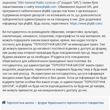
е
ліцензією “
GNU General Public License v2
” (надалі “GPL”) і може бути
з
в
завантаженим з сайту
www.phpbb.com
. Обмеження ліцензії GPL для
і
програмного забезпечення phpBB суворо пов'язані з організацією і
д
підтримкою інтернет-дискусій і не впливають на те, що дозволяється/
п
забороняється адміністрацією чи на поведінку в них. Для додаткової
о
інформації про phpBB, будь ласка, перегляньте:
https://www.phpbb.com/
.
в
і
д
Ви погоджуєтесь не розміщувати образливі, непристойні, вульгарні,
е
наклепницькі, ненависні, погрозливі, порнографічні та інші матеріали, які
й
можуть порушувати закони вашої країни, країни, яка надає послуги
хостингу для форуму “ТЕРІОЛОГІЧНА ШКОЛА” чи міжнародне право. Такі
дії можуть призвести до негайної і постійної відмови у доступі до форуму,
А
при цьому ваш інтернет-провайдер буде повідомлений про це, якщо ми
к
будемо вважати це за необхідне. IP-адреси усіх повідомлень
т
зберігаються для забезпечення проведення такої політики. Ви
и
в
погоджуєтесь, що адміністратори “ТЕРІОЛОГІЧНА ШКОЛА” мають право
н
видаляти, редагувати, переносити та закривати будь-яку тему в будь-який
і
час на свій розсуд . Як користувач ви погоджуєтесь, що уся інформація
т
введена вами буде зберігатись в базі даних. Хоча ця інформація не буде
е
відкрита третім особам без вашої згоди, ні адміністрація “ТЕРІОЛОГІЧНА
м
и
ШКОЛА”, ні phpBB не буде нести відповідальність за будь-які дії хакерів,
які можуть призвести до несанкціонованого доступу до неї.
П
о
Теріологічна школа
форум Українського теріологічного товариства
ш
у