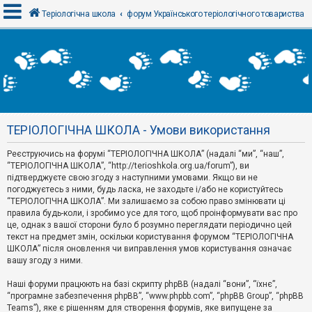
Теріологічна школа
форум Українського теріологічного товариства
В
х
і
д
ТЕРІОЛОГІЧНА ШКОЛА - Умови використання
Р
е
Реєструючись на форумі “ТЕРІОЛОГІЧНА ШКОЛА” (надалі “ми”, “наш”,
є
“ТЕРІОЛОГІЧНА ШКОЛА”, “http://terioshkola.org.ua/forum”), ви
с
т
підтверджуєте свою згоду з наступними умовами. Якщо ви не
р
погоджуєтесь з ними, будь ласка, не заходьте і/або не користуйтесь
а
“ТЕРІОЛОГІЧНА ШКОЛА”. Ми залишаємо за собою право змінювати ці
ц
правила будь-коли, і зробимо усе для того, щоб проінформувати вас про
і
я
це, однак з вашої сторони було б розумно переглядати періодично цей
текст на предмет змін, оскільки користування форумом “ТЕРІОЛОГІЧНА
ШКОЛА” після оновлення чи виправлення умов користування означає
вашу згоду з ними.
Т
е
м
Наші форуми працюють на базі скрипту phpBB (надалі “вони”, “їхнє”,
и
“програмне забезпечення phpBB”, “www.phpbb.com”, “phpBB Group”, “phpBB
б
Teams”), яке є рішенням для створення форумів, яке випущене за