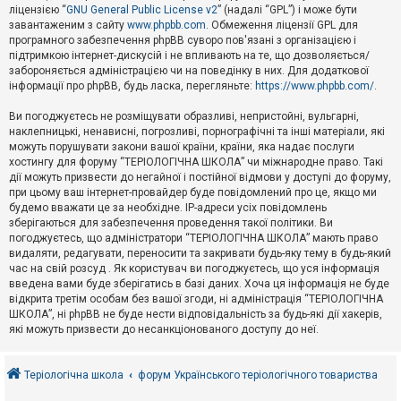
е
ліцензією “
GNU General Public License v2
” (надалі “GPL”) і може бути
з
в
завантаженим з сайту
www.phpbb.com
. Обмеження ліцензії GPL для
і
програмного забезпечення phpBB суворо пов'язані з організацією і
д
підтримкою інтернет-дискусій і не впливають на те, що дозволяється/
п
забороняється адміністрацією чи на поведінку в них. Для додаткової
о
інформації про phpBB, будь ласка, перегляньте:
https://www.phpbb.com/
.
в
і
д
Ви погоджуєтесь не розміщувати образливі, непристойні, вульгарні,
е
наклепницькі, ненависні, погрозливі, порнографічні та інші матеріали, які
й
можуть порушувати закони вашої країни, країни, яка надає послуги
хостингу для форуму “ТЕРІОЛОГІЧНА ШКОЛА” чи міжнародне право. Такі
дії можуть призвести до негайної і постійної відмови у доступі до форуму,
А
при цьому ваш інтернет-провайдер буде повідомлений про це, якщо ми
к
будемо вважати це за необхідне. IP-адреси усіх повідомлень
т
зберігаються для забезпечення проведення такої політики. Ви
и
в
погоджуєтесь, що адміністратори “ТЕРІОЛОГІЧНА ШКОЛА” мають право
н
видаляти, редагувати, переносити та закривати будь-яку тему в будь-який
і
час на свій розсуд . Як користувач ви погоджуєтесь, що уся інформація
т
введена вами буде зберігатись в базі даних. Хоча ця інформація не буде
е
відкрита третім особам без вашої згоди, ні адміністрація “ТЕРІОЛОГІЧНА
м
и
ШКОЛА”, ні phpBB не буде нести відповідальність за будь-які дії хакерів,
які можуть призвести до несанкціонованого доступу до неї.
П
о
Теріологічна школа
форум Українського теріологічного товариства
ш
у