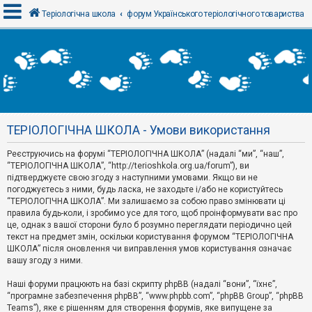
Теріологічна школа
форум Українського теріологічного товариства
В
х
і
д
ТЕРІОЛОГІЧНА ШКОЛА - Умови використання
Р
е
Реєструючись на форумі “ТЕРІОЛОГІЧНА ШКОЛА” (надалі “ми”, “наш”,
є
“ТЕРІОЛОГІЧНА ШКОЛА”, “http://terioshkola.org.ua/forum”), ви
с
т
підтверджуєте свою згоду з наступними умовами. Якщо ви не
р
погоджуєтесь з ними, будь ласка, не заходьте і/або не користуйтесь
а
“ТЕРІОЛОГІЧНА ШКОЛА”. Ми залишаємо за собою право змінювати ці
ц
правила будь-коли, і зробимо усе для того, щоб проінформувати вас про
і
я
це, однак з вашої сторони було б розумно переглядати періодично цей
текст на предмет змін, оскільки користування форумом “ТЕРІОЛОГІЧНА
ШКОЛА” після оновлення чи виправлення умов користування означає
вашу згоду з ними.
Т
е
м
Наші форуми працюють на базі скрипту phpBB (надалі “вони”, “їхнє”,
и
“програмне забезпечення phpBB”, “www.phpbb.com”, “phpBB Group”, “phpBB
б
Teams”), яке є рішенням для створення форумів, яке випущене за