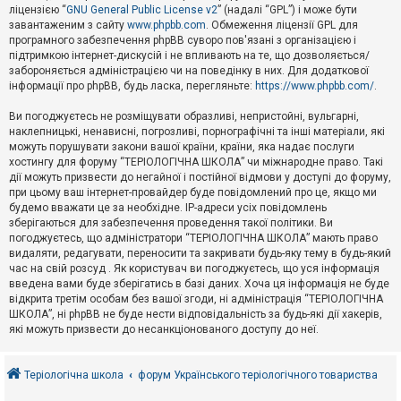
е
ліцензією “
GNU General Public License v2
” (надалі “GPL”) і може бути
з
в
завантаженим з сайту
www.phpbb.com
. Обмеження ліцензії GPL для
і
програмного забезпечення phpBB суворо пов'язані з організацією і
д
підтримкою інтернет-дискусій і не впливають на те, що дозволяється/
п
забороняється адміністрацією чи на поведінку в них. Для додаткової
о
інформації про phpBB, будь ласка, перегляньте:
https://www.phpbb.com/
.
в
і
д
Ви погоджуєтесь не розміщувати образливі, непристойні, вульгарні,
е
наклепницькі, ненависні, погрозливі, порнографічні та інші матеріали, які
й
можуть порушувати закони вашої країни, країни, яка надає послуги
хостингу для форуму “ТЕРІОЛОГІЧНА ШКОЛА” чи міжнародне право. Такі
дії можуть призвести до негайної і постійної відмови у доступі до форуму,
А
при цьому ваш інтернет-провайдер буде повідомлений про це, якщо ми
к
будемо вважати це за необхідне. IP-адреси усіх повідомлень
т
зберігаються для забезпечення проведення такої політики. Ви
и
в
погоджуєтесь, що адміністратори “ТЕРІОЛОГІЧНА ШКОЛА” мають право
н
видаляти, редагувати, переносити та закривати будь-яку тему в будь-який
і
час на свій розсуд . Як користувач ви погоджуєтесь, що уся інформація
т
введена вами буде зберігатись в базі даних. Хоча ця інформація не буде
е
відкрита третім особам без вашої згоди, ні адміністрація “ТЕРІОЛОГІЧНА
м
и
ШКОЛА”, ні phpBB не буде нести відповідальність за будь-які дії хакерів,
які можуть призвести до несанкціонованого доступу до неї.
П
о
Теріологічна школа
форум Українського теріологічного товариства
ш
у