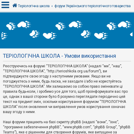
Теріологічна школа
форум Українського теріологічного товариства
В
х
і
д
ТЕРІОЛОГІЧНА ШКОЛА - Умови використання
Р
е
Реєструючись на форумі “ТЕРІОЛОГІЧНА ШКОЛА” (надалі “ми”, “наш”,
є
“ТЕРІОЛОГІЧНА ШКОЛА”, “http://terioshkola.org.ua/forum”), ви
с
т
підтверджуєте свою згоду з наступними умовами. Якщо ви не
р
погоджуєтесь з ними, будь ласка, не заходьте і/або не користуйтесь
а
“ТЕРІОЛОГІЧНА ШКОЛА”. Ми залишаємо за собою право змінювати ці
ц
правила будь-коли, і зробимо усе для того, щоб проінформувати вас про
і
я
це, однак з вашої сторони було б розумно переглядати періодично цей
текст на предмет змін, оскільки користування форумом “ТЕРІОЛОГІЧНА
ШКОЛА” після оновлення чи виправлення умов користування означає
вашу згоду з ними.
Т
е
м
Наші форуми працюють на базі скрипту phpBB (надалі “вони”, “їхнє”,
и
“програмне забезпечення phpBB”, “www.phpbb.com”, “phpBB Group”, “phpBB
б
Teams”), яке є рішенням для створення форумів, яке випущене за