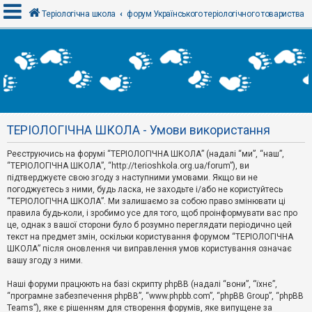
Теріологічна школа
форум Українського теріологічного товариства
В
х
і
д
ТЕРІОЛОГІЧНА ШКОЛА - Умови використання
Р
е
Реєструючись на форумі “ТЕРІОЛОГІЧНА ШКОЛА” (надалі “ми”, “наш”,
є
“ТЕРІОЛОГІЧНА ШКОЛА”, “http://terioshkola.org.ua/forum”), ви
с
т
підтверджуєте свою згоду з наступними умовами. Якщо ви не
р
погоджуєтесь з ними, будь ласка, не заходьте і/або не користуйтесь
а
“ТЕРІОЛОГІЧНА ШКОЛА”. Ми залишаємо за собою право змінювати ці
ц
правила будь-коли, і зробимо усе для того, щоб проінформувати вас про
і
я
це, однак з вашої сторони було б розумно переглядати періодично цей
текст на предмет змін, оскільки користування форумом “ТЕРІОЛОГІЧНА
ШКОЛА” після оновлення чи виправлення умов користування означає
вашу згоду з ними.
Т
е
м
Наші форуми працюють на базі скрипту phpBB (надалі “вони”, “їхнє”,
и
“програмне забезпечення phpBB”, “www.phpbb.com”, “phpBB Group”, “phpBB
б
Teams”), яке є рішенням для створення форумів, яке випущене за