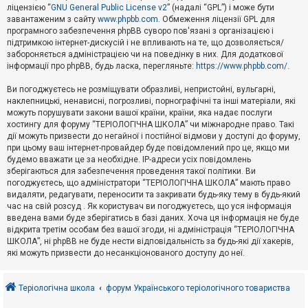
е
ліцензією “
GNU General Public License v2
” (надалі “GPL”) і може бути
з
в
завантаженим з сайту
www.phpbb.com
. Обмеження ліцензії GPL для
і
програмного забезпечення phpBB суворо пов'язані з організацією і
д
підтримкою інтернет-дискусій і не впливають на те, що дозволяється/
п
забороняється адміністрацією чи на поведінку в них. Для додаткової
о
інформації про phpBB, будь ласка, перегляньте:
https://www.phpbb.com/
.
в
і
д
Ви погоджуєтесь не розміщувати образливі, непристойні, вульгарні,
е
наклепницькі, ненависні, погрозливі, порнографічні та інші матеріали, які
й
можуть порушувати закони вашої країни, країни, яка надає послуги
хостингу для форуму “ТЕРІОЛОГІЧНА ШКОЛА” чи міжнародне право. Такі
дії можуть призвести до негайної і постійної відмови у доступі до форуму,
А
при цьому ваш інтернет-провайдер буде повідомлений про це, якщо ми
к
будемо вважати це за необхідне. IP-адреси усіх повідомлень
т
зберігаються для забезпечення проведення такої політики. Ви
и
в
погоджуєтесь, що адміністратори “ТЕРІОЛОГІЧНА ШКОЛА” мають право
н
видаляти, редагувати, переносити та закривати будь-яку тему в будь-який
і
час на свій розсуд . Як користувач ви погоджуєтесь, що уся інформація
т
введена вами буде зберігатись в базі даних. Хоча ця інформація не буде
е
відкрита третім особам без вашої згоди, ні адміністрація “ТЕРІОЛОГІЧНА
м
и
ШКОЛА”, ні phpBB не буде нести відповідальність за будь-які дії хакерів,
які можуть призвести до несанкціонованого доступу до неї.
П
о
Теріологічна школа
форум Українського теріологічного товариства
ш
у