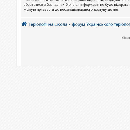
е
з
зберігатись в базі даних. Хоча ця інформація не буде відкрита 
в
можуть призвести до несанкціонованого доступу до неї.
і
д
п
Теріологічна школа
форум Українського теріоло
о
в
і
д
Clean
е
й
А
к
т
и
в
н
і
т
е
м
и
П
о
ш
у