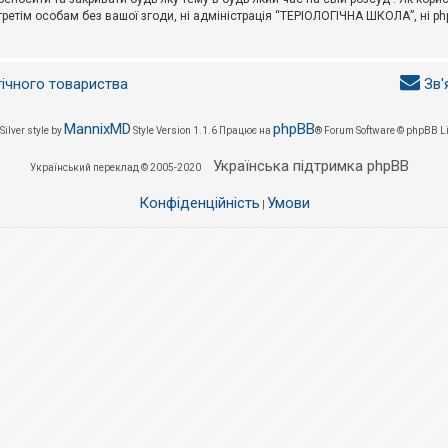
третім особам без вашої згоди, ні адміністрація “ТЕРІОЛОГІЧНА ШКОЛА”, ні phpB
гічного товариства
Зв'
MannixMD
phpBB
Silver style by
Style Version 1.1.6
Працює на
® Forum Software © phpBB L
Українська підтримка phpBB
Український переклад © 2005-2020
Конфіденційність
Умови
|