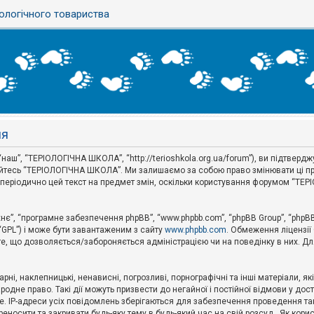
ологічного товариства
ня
аш”, “ТЕРІОЛОГІЧНА ШКОЛА”, “http://terioshkola.org.ua/forum”), ви підтвер
туйтесь “ТЕРІОЛОГІЧНА ШКОЛА”. Ми залишаємо за собою право змінювати ці пр
ти періодично цей текст на предмет змін, оскільки користування форумом “Т
хнє”, “програмне забезпечення phpBB”, “www.phpbb.com”, “phpBB Group”, “phpB
 “GPL”) і може бути завантаженим з сайту
www.phpbb.com
. Обмеження ліцензії
 те, що дозволяється/забороняється адміністрацією чи на поведінку в них. Дл
ні, наклепницькі, ненависні, погрозливі, порнографічні та інші матеріали, як
не право. Такі дії можуть призвести до негайної і постійної відмови у дос
. IP-адреси усіх повідомлень зберігаються для забезпечення проведення так
носити та закривати будь-яку тему в будь-який час на свій розсуд . Як кор