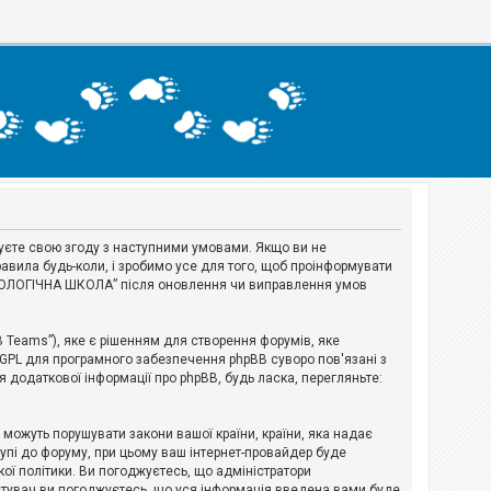
джуєте свою згоду з наступними умовами. Якщо ви не
авила будь-коли, і зробимо усе для того, щоб проінформувати
ЕРІОЛОГІЧНА ШКОЛА” після оновлення чи виправлення умов
B Teams”), яке є рішенням для створення форумів, яке
 GPL для програмного забезпечення phpBB суворо пов'язані з
я додаткової інформації про phpBB, будь ласка, перегляньте:
і можуть порушувати закони вашої країни, країни, яка надає
тупі до форуму, при цьому ваш інтернет-провайдер буде
ої політики. Ви погоджуєтесь, що адміністратори
истувач ви погоджуєтесь, що уся інформація введена вами буде