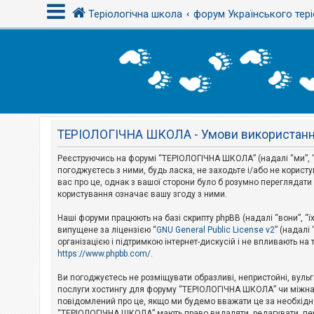
Теріологічна школа
форум Українського тері
В
х
і
д
ТЕРІОЛОГІЧНА ШКОЛА - Умови використан
Р
е
є
Реєструючись на форумі “ТЕРІОЛОГІЧНА ШКОЛА” (надалі “ми”, “н
с
погоджуєтесь з ними, будь ласка, не заходьте і/або не корис
т
вас про це, однак з вашої сторони було б розумно перегляда
р
користування означає вашу згоду з ними.
а
ц
і
Наші форуми працюють на базі скрипту phpBB (надалі “вони”, “ї
я
випущене за ліцензією “
GNU General Public License v2
” (надалі
організацією і підтримкою інтернет-дискусій і не впливають на
https://www.phpbb.com/
.
Т
е
Ви погоджуєтесь не розміщувати образливі, непристойні, вульгар
м
послуги хостингу для форуму “ТЕРІОЛОГІЧНА ШКОЛА” чи міжнарод
и
повідомлений про це, якщо ми будемо вважати це за необхідне
б
“ТЕРІОЛОГІЧНА ШКОЛА” мають право видаляти, редагувати, пере