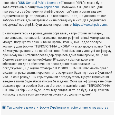
е
ліцензією “
GNU General Public License v2
” (надалі “GPL”) і може бути
з
в
завантаженим з сайту
www.phpbb.com
. Обмеження ліцензії GPL для
і
програмного забезпечення phpBB суворо пов'язані з організацією і
д
підтримкою інтернет-дискусій і не впливають на те, що дозволяється/
п
забороняється адміністрацією чи на поведінку в них. Для додаткової
о
інформації про phpBB, будь ласка, перегляньте:
https://www.phpbb.com/
.
в
і
д
Ви погоджуєтесь не розміщувати образливі, непристойні, вульгарні,
е
наклепницькі, ненависні, погрозливі, порнографічні та інші матеріали, які
й
можуть порушувати закони вашої країни, країни, яка надає послуги
хостингу для форуму “ТЕРІОЛОГІЧНА ШКОЛА” чи міжнародне право. Такі
дії можуть призвести до негайної і постійної відмови у доступі до форуму,
А
при цьому ваш інтернет-провайдер буде повідомлений про це, якщо ми
к
будемо вважати це за необхідне. IP-адреси усіх повідомлень
т
зберігаються для забезпечення проведення такої політики. Ви
и
в
погоджуєтесь, що адміністратори “ТЕРІОЛОГІЧНА ШКОЛА” мають право
н
видаляти, редагувати, переносити та закривати будь-яку тему в будь-який
і
час на свій розсуд . Як користувач ви погоджуєтесь, що уся інформація
т
введена вами буде зберігатись в базі даних. Хоча ця інформація не буде
е
відкрита третім особам без вашої згоди, ні адміністрація “ТЕРІОЛОГІЧНА
м
и
ШКОЛА”, ні phpBB не буде нести відповідальність за будь-які дії хакерів,
які можуть призвести до несанкціонованого доступу до неї.
П
о
Теріологічна школа
форум Українського теріологічного товариства
ш
у