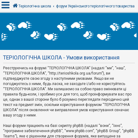
Теріологічна школа
форум Українського теріологічного товариства
В
х
і
д
ТЕРІОЛОГІЧНА ШКОЛА - Умови використання
Р
е
Реєструючись на форумі “ТЕРІОЛОГІЧНА ШКОЛА” (надалі “ми”, “наш”,
є
“ТЕРІОЛОГІЧНА ШКОЛА”, “http://terioshkola.org.ua/forum”), ви
с
т
підтверджуєте свою згоду з наступними умовами. Якщо ви не
р
погоджуєтесь з ними, будь ласка, не заходьте і/або не користуйтесь
а
“ТЕРІОЛОГІЧНА ШКОЛА”. Ми залишаємо за собою право змінювати ці
ц
правила будь-коли, і зробимо усе для того, щоб проінформувати вас про
і
я
це, однак з вашої сторони було б розумно переглядати періодично цей
текст на предмет змін, оскільки користування форумом “ТЕРІОЛОГІЧНА
ШКОЛА” після оновлення чи виправлення умов користування означає
вашу згоду з ними.
Т
е
м
Наші форуми працюють на базі скрипту phpBB (надалі “вони”, “їхнє”,
и
“програмне забезпечення phpBB”, “www.phpbb.com”, “phpBB Group”, “phpBB
б
Teams”), яке є рішенням для створення форумів, яке випущене за